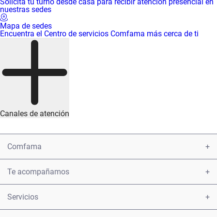
Solicita tu turno desde casa para recibir atención presencial en
nuestras sedes
Mapa de sedes
Encuentra el Centro de servicios Comfama más cerca de ti
Canales de atención
Comfama
Conoce Comfama
Te acompañamos
Encuéntranos
Atención y servicio a la ciudadanía
Servicios
Informe 2021
Presentar una petición u observación sobre los servicios
Afiliaciones