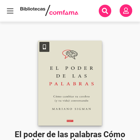
Inicio
Todos
los
libros
El poder de
las palabras
Cómo
cambiar tu
cerebro (y tu
vida)
conversando.
El poder de las palabras Cómo