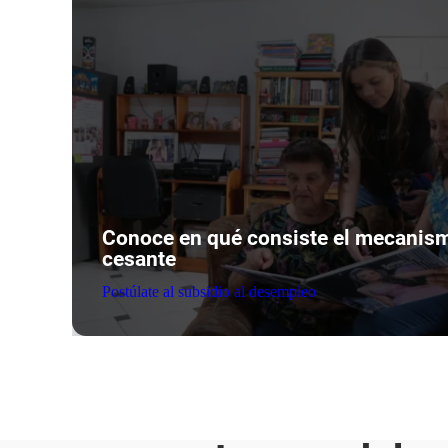
Conoce en qué consiste el mecanism
cesante
Postúlate al subsidio al desempleo