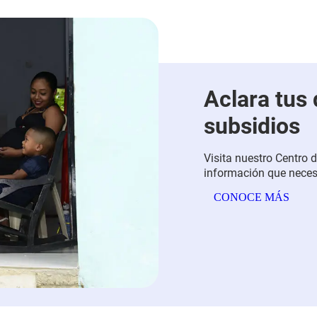
Aclara tus
subsidios
Visita nuestro Centro 
información que neces
para acompañarte y fac
CONOCE MÁS
alivien tus cargas eco