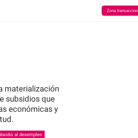
Zona transaccion
a materialización
de subsidios que
rgas económicas y
tud.
bsidio al desempleo