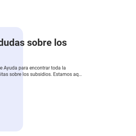
 dudas sobre los
de Ayuda para encontrar toda la
itas sobre los subsidios. Estamos aquí
ilitarte el acceso a beneficios que
nómicas y te acerquen a tus metas.