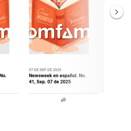
07 DE SEP. DE 2025
03 DE AGO. D
No.
Newsweek en español. No.
Newsweek 
41, Sep. 07 de 2025
40, Ago. 0