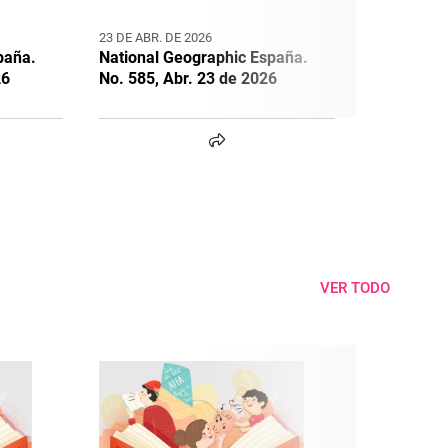
23 DE ABR. DE 2026
24 DE MAR. 
paña.
National Geographic España.
National 
26
No. 585, Abr. 23 de 2026
No. 584, M
VER TODO