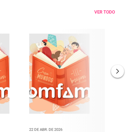
VER TODO
22 DE ABR. DE 2026
20 DE MAR. 