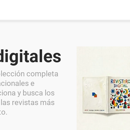
digitales
olección completa
acionales e
ciona y busca los
 las revistas más
to.