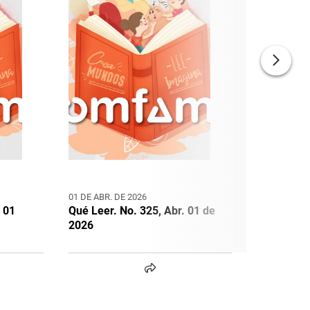
01 DE ABR. DE 2026
01 DE MAR. 
 01
Qué Leer. No. 325, Abr. 01 de
Qué Leer. 
2026
de 2026