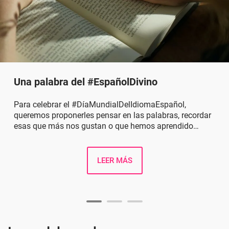
Una palabra del #EspañolDivino
Para celebrar el #DíaMundialDelIdiomaEspañol,
queremos proponerles pensar en las palabras, recordar
esas que más nos gustan o que hemos aprendido
últimamente. ¿Cuál palabra sueñan y desean que
marque este 2021?
LEER MÁS