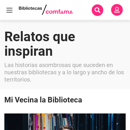
Inicio
Relatos que
Todas
nuestras
historias
inspiran
Relatos
que
inspiran
Las historias asombrosas que suceden en
nuestras bibliotecas y a lo largo y ancho de los
territorios.
Mi Vecina la Biblioteca