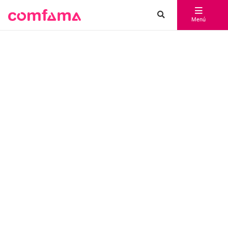
Comfama | Caja de compensación familiar de Antioquia
Menú
PARQUES COMFAMA
Vive la
Feria de las Flores
en los Parques Comfama
Descubre experiencias para compartir en familia entre naturaleza,
cultura, música y tradición del 25 de julio al 9 de agosto.
Conoce la programación