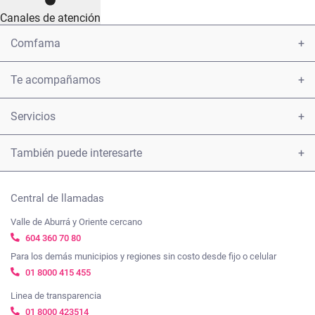
Canales de atención
Comfama
Conoce Comfama
Te acompañamos
Encuéntranos
Contáctanos
Servicios
Transparencia y acceso a la información pública
Presenta una petición u observación
Afiliaciones
También puede interesarte
Política protección de datos personales
Carta derechos y deberes afiliados
Créditos
Camino a mi casa
Términos y condiciones
Ayúdanos a mejorar, cuéntanos tu experiencia
Central de llamadas
Subsidios
Tienda Comfama
Valle de Aburrá y Oriente cercano
Notificaciones
Empleo
judiciales:
notificacionesjudiciales@comfama.com.co
604 360 70 80
Viajes Comfama
Para los demás municipios y regiones sin costo desde fijo o celular
Vacantes
Colegios Comfama
01 8000 415 455
Linea de transparencia
Agenda Comfama
01 8000 423514