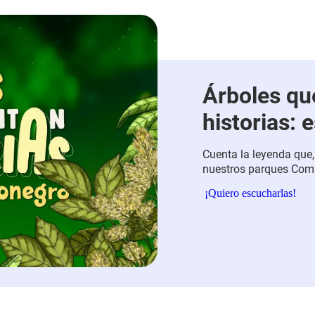
Árboles qu
historias: 
Cuenta la leyenda que,
nuestros parques Comf
los ojos imaginando a 
¡Quiero escucharlas!
puedes escuchar lo que
Conoce aquí nuestras 
ecosistema funcional y