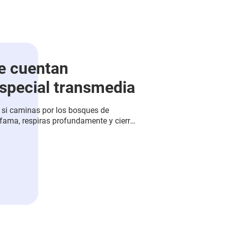
e cuentan
especial transmedia
 si caminas por los bosques de
ama, respiras profundamente y cierras
Artemisa la diosa de los bosques,
 los árboles tienen para contar.
especies arbóreas, fundamentales del
 biodiverso de nuestros parques.