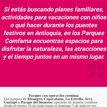
Si estás buscando planes familiares,
actividades para vacaciones con niños
o qué hacer durante los puentes
festivos en Antioquia, en los Parques
Comfama encuentras espacios para
disfrutar la naturaleza, las atracciones
y el tiempo juntos en un mismo lugar.
Parques con operación continua
Los parques de
Rionegro, Copacabana, La Estrella, Arví,
Guatapé y Parque del bienestar
operarán de manera continua
desde el martes 16 de junio hasta el domingo 5 de julio en sus