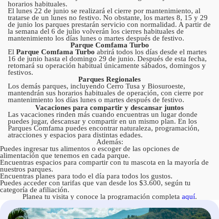
horarios habituales.
El lunes 22 de junio se realizará el cierre por mantenimiento, al
tratarse de un lunes no festivo. No obstante, los martes 8, 15 y 29
de junio los parques prestarán servicio con normalidad. A partir de
la semana del 6 de julio volverán los cierres habituales de
mantenimiento los días lunes o martes después de festivo.
Parque Comfama Turbo
El
Parque Comfama Turbo
abrirá todos los días desde el martes
16 de junio hasta el domingo 29 de junio. Después de esta fecha,
retomará su operación habitual únicamente sábados, domingos y
festivos.
Parques Regionales
Los demás parques, incluyendo Cerro Tusa y Biosuroeste,
mantendrán sus horarios habituales de operación, con cierre por
mantenimiento los días lunes o martes después de festivo.
Vacaciones para compartir y descansar juntos
Las vacaciones rinden más cuando encuentras un lugar donde
puedes jugar, descansar y compartir en un mismo plan. En los
Parques Comfama puedes encontrar naturaleza, programación,
atracciones y espacios para distintas edades.
Además:
Puedes ingresar tus alimentos o escoger de las opciones de
alimentación que tenemos en cada parque.
Encuentras espacios para compartir con tu mascota en la mayoría de
nuestros parques.
Encuentras planes para todo el día para todos los gustos.
Puedes acceder con tarifas que van desde los $3.600, según tu
categoría de afiliación.
Planea tu visita y conoce la programación completa
aquí
.