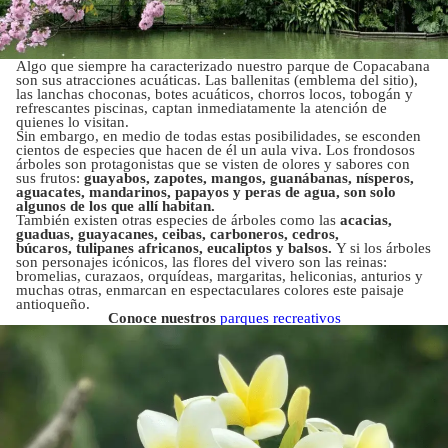
Algo que siempre ha caracterizado nuestro parque de Copacabana
son sus atracciones acuáticas. Las ballenitas (emblema del sitio),
las lanchas choconas, botes acuáticos, chorros locos, tobogán y
refrescantes piscinas, captan inmediatamente la atención de
quienes lo visitan.
Sin embargo, en medio de todas estas posibilidades, se esconden
cientos de especies que hacen de él un aula viva. Los frondosos
árboles son protagonistas que se visten de olores y sabores con
sus frutos:
guayabos, zapotes, mangos, guanábanas, nísperos,
aguacates, mandarinos, papayos y peras de agua, son solo
algunos de los que allí habitan.
También existen otras especies de árboles como las
acacias,
guaduas, guayacanes, ceibas, carboneros, cedros,
búcaros, tulipanes africanos, eucaliptos y balsos.
Y si los árboles
son personajes icónicos, las flores del vivero son las reinas:
bromelias, curazaos, orquídeas, margaritas, heliconias, anturios y
muchas otras, enmarcan en espectaculares colores este paisaje
antioqueño.
Conoce nuestros
parques recreativos