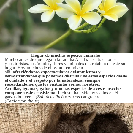
Hogar de muchas especies animales
Mucho antes de que llegara la familia Alcalá, las atracciones
y los turistas, los árboles, flores y animales disfrutaban de este su
hogar. Hoy muchos de ellos aún conviven
allí,
ofreciéndonos espectaculares avistamientos y
demostrándonos que podemos disfrutar de estos espacios desde
el cuidado y el respeto por la naturaleza, siempre
recordándonos que los visitantes somos nosotros.
Ardillas, iguanas, gatos y muchas especies de aves e insectos
componen este ecosistema.
Incluso, han sido avistados en él
garzas bueyeras (
Bubulcus ibis
) y zorros cangrejeros
(
Cerdocyon thous
).