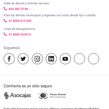
Valle de Aburrá y Oriente cercano
Notificaciones
Empleo
judiciales:
notificacionesjudiciales@comfama.com.co
604 360 70 80
Viajes Comfama
Para los demás municipios y regiones sin costo desde fijo o celular
Vacantes
Colegios Comfama
01 8000 415 455
Linea de transparencia
Agenda Comfama
01 8000 423514
Experiencias Comfama
Síguenos
Información Proyecto ecoturístico Suroeste
Comfama es un sitio seguro
Este sitio funciona mejor con las últimas versiones de Microsoft Edge,