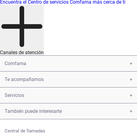
Encuentra el Centro de servicios Comfama más cerca de ti
Canales de atención
Comfama
Conoce Comfama
Te acompañamos
Encuéntranos
Contáctanos
Servicios
Transparencia y acceso a la información pública
Presenta una petición u observación
Afiliaciones
También puede interesarte
Política protección de datos personales
Carta derechos y deberes afiliados
Créditos
Camino a mi casa
Términos y condiciones
Ayúdanos a mejorar, cuéntanos tu experiencia
Central de llamadas
Subsidios
Tienda Comfama