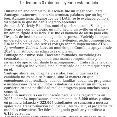
Te demoras 0 minutos leyendo esta noticia
Durante un año completo, la escuela fue un lugar hostil para
Santiago: exámenes, tareas sin terminar, palabras que no lograba
leer. Aunque tenía diagnóstico de TDAH, se le evaluaba como si
ya supiera lo que no había logrado aprender.
Su mamá, Yarleidy Blandón, notó el quiebre cuando Santiago
llegó a casa con un dibujo: un niño hecho un ovillo en el piso y
un adulto rígido a su lado. Ese fue el llamado de alerta para ella.
Después de insistir en el colegio sin respuesta, Yarleidy interpuso
un derecho de petición. No pedía privilegios, pedía comprensión.
Esa acción activó una red: el colegio aceptó implementar ATAL,
Aprendamos Todos a Leer
, un modelo que Comfama apoya desde
2024 en instituciones educativas oficiales.
Santiago no estuvo solo. Docentes formados, metodologías
centradas en el lenguaje oral, una mamá comprometida y un
sistema de apoyo constante lo acompaña-ron. Cada sílaba leída no
fue un milagro individual, sino el resultado de una red que creyó
en él.
Santiago ahora lee, imagina y escribe. Pero lo que más ha
cambiado no es solo su historia, sino la manera en que
entendemos el aprendizaje: cuando familias, docentes, programas
e instituciones trabajan juntos, estudiar deja de ser un muro, se
convierte en una posibilidad real de progreso para muchos otros
como él.
560.836 matrículas
en Educación para la vida registramos en
2025; además, impulsamos el crecimiento de
8.000
niñas y niños
en primera infancia y
323.004
estudiantes se sumaron a nuestra
apuesta de Transformación Educativa. Desde2017, el programa de
modelos educativos flexibles ha logrado graduar y certificar a
6.156
personas.
Acompañamos cada etapa de la vida, desde el cuidado de la