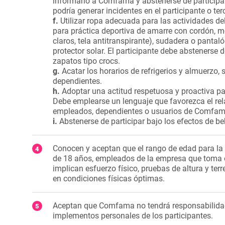
informarlo a Comfama y abstenerse de participar
podría generar incidentes en el participante o ter
f.
Utilizar ropa adecuada para las actividades de
para práctica deportiva de amarre con cordón, 
claros, tela antitranspirante), sudadera o panta
protector solar. El participante debe abstenerse 
zapatos tipo crocs.
g.
Acatar los horarios de refrigerios y almuerz
dependientes.
h.
Adoptar una actitud respetuosa y proactiva pa
Debe emplearse un lenguaje que favorezca el rel
empleados, dependientes o usuarios de Comfam
i.
Abstenerse de participar bajo los efectos de b
Conocen y aceptan que el rango de edad para la
de 18 años, empleados de la empresa que toma e
implican esfuerzo físico, pruebas de altura y ter
en condiciones físicas óptimas.
Aceptan que Comfama no tendrá responsabilidad 
implementos personales de los participantes.