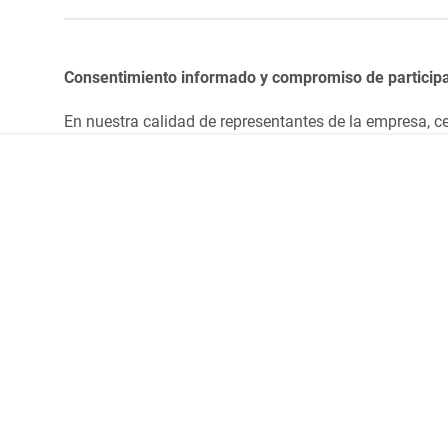
Consentimiento informado y compromiso de partici
En nuestra calidad de representantes de la empresa, ce
consentimiento informado y compromiso de participac
participación:
les
Síguenos en redes sociales
ras políticas
Utilizarán en los trayectos de ida y regreso el t
nos y condiciones
habilitados para prestar el servicio público de tr
formato de abandono de actividad.
de sitio
Comfama es un sitio seguro
parencia y acceso a la información pública
Seremos corresponsables en el cumplimiento a c
icaciones judiciales
suscritos.
Certificamos que los participantes se encuentran
actividades, ser mayor de edad, y cuentan con la
En caso de permitir la participación de alguna pe
asumimos la responsabilidad absoluta por la mat