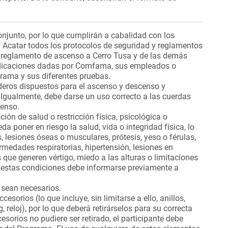
junto, por lo que cumplirán a cabalidad con los
.
Acatar todos los protocolos de seguridad y reglamentos
l reglamento de ascenso a Cerro Tusa y de las demás
ndicaciones dadas por Comfama, sus empleados o
grama y sus diferentes pruebas.
deros dispuestos para el ascenso y descenso y
. Igualmente, debe darse un uso correcto a las cuerdas
enso.
ción de salud o restricción física, psicológica o
 poner en riesgo la salud, vida o integridad física, lo
es, lesiones óseas o musculares, prótesis, yeso o férulas,
edades respiratorias, hipertensión, lesiones en
s que generen vértigo, miedo a las alturas o limitaciones
de estas condiciones debe informarse previamente a
 sean necesarios.
sorios (lo que incluye, sin limitarse a ello, anillos,
g, reloj), por lo que deberá retirárselos para su correcta
cesorios no pudiere ser retirado, el participante debe