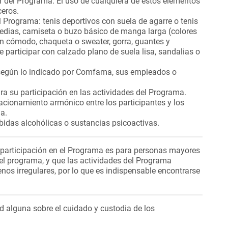
 del Programa. El uso de cualquiera de estos elementos
ceros.
l Programa: tenis deportivos con suela de agarre o tenis
medias, camiseta o buzo básico de manga larga (colores
lón cómodo, chaqueta o sweater, gorra, guantes y
de participar con calzado plano de suela lisa, sandalias o
o, según lo indicado por Comfama, sus empleados o
ra su participación en las actividades del Programa.
acionamiento armónico entre los participantes y los
a.
ebidas alcohólicas o sustancias psicoactivas.
 participación en el Programa es para personas mayores
l programa, y que las actividades del Programa
renos irregulares, por lo que es indispensable encontrarse
alguna sobre el cuidado y custodia de los