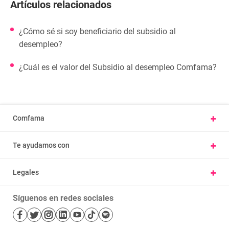
Artículos relacionados
¿Cómo sé si soy beneficiario del subsidio al
desempleo?
¿Cuál es el valor del Subsidio al desempleo Comfama?
+
Comfama
Conoce Comfama
+
Te ayudamos con
Presentar una petición u observación
Vivienda y hábitat
Carta derechos y deberes afiliados
+
Legales
Parques
Ayúdanos a mejorar, cuéntanos tu experiencia
Nuestras políticas
Cursos
Trabaje con nosotros
Síguenos en redes sociales
Términos y condiciones
Salud
Mapa de sitio
Bibliotecas