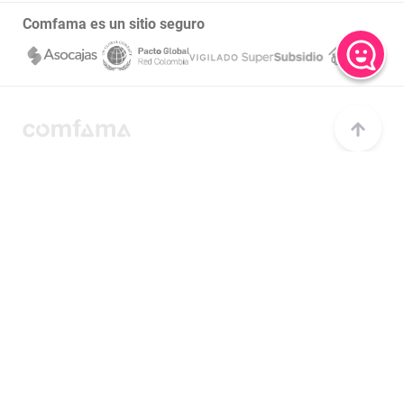
Transparencia y acceso a la información pública
Comfama es un sitio seguro
Notificaciones judiciales
Este sitio funciona mejor con las últimas versiones de Microsoft Edge, Google Chrome y
Firefox.
Copyright © 2020 Comfama Todos los derechos reservados Medellín - Colombia
Canales de atención
Centro de ayuda
Consulta las preguntas más frecuentes
Central de llamadas
Comunícate a través de llamada al 604 3607080
Central de llamadas en Regiones
Comunícate a través de llamada al 018000 415 455