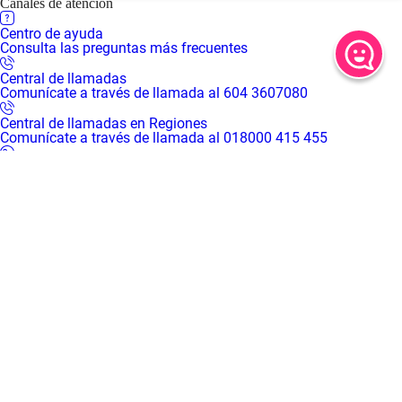
Canales de atención
Centro de ayuda
Consulta las preguntas más frecuentes
Central de llamadas
Comunícate a través de llamada al 604 3607080
Central de llamadas en Regiones
Comunícate a través de llamada al 018000 415 455
WhatsApp
Comunícate a través de chat al 310 3016666
Centro de servicios virtual
Inicia una video llamada con un asesor
Centros de servicio presenciales
Solicita tu turno desde casa para recibir atención presencial en
nuestras sedes
Mapa de sedes
Encuentra el Centro de servicios Comfama más cerca de ti