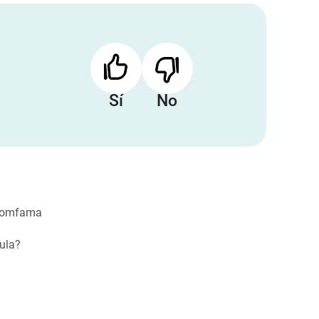
Sí
No
 Comfama
cula?