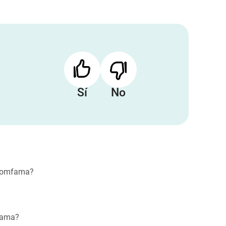
Sí
No
n Comfama?
fama?