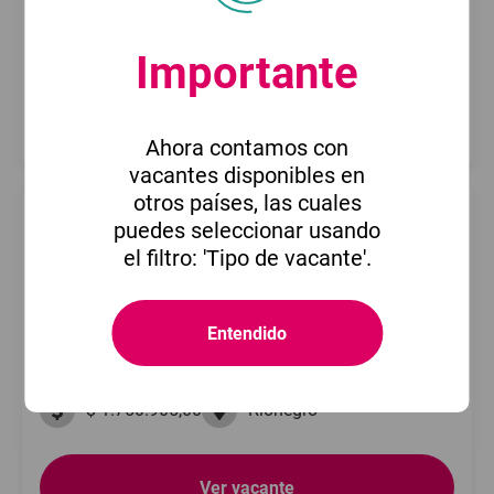
$ 2.212.900,00
Medellín
Importante
Ver vacante
Ahora contamos con
vacantes disponibles en
otros países, las cuales
Auxiliar de Producción-MEM-N
puedes seleccionar usando
1625922588,101
el filtro: 'Tipo de vacante'.
6 de agosto de 2026
Compartir
Entendido
Servicio de Empleo Comfama
$ 1.750.905,00
Rionegro
Ver vacante