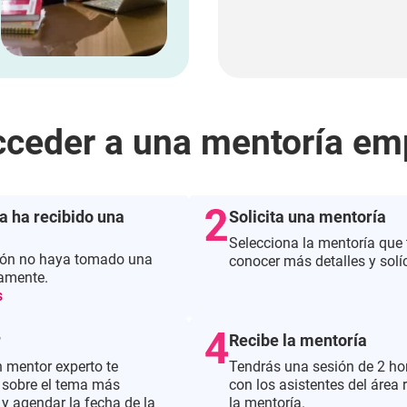
ceder a una mentoría emp
ya ha recibido una
Solicita una mentoría
Selecciona la mentoría que t
ión no haya tomado una
conocer más detalles y solíc
iamente.
s
r
Recibe la mentoría
 mentor experto te
Tendrás una sesión de 2 hora
 sobre el tema más
con los asistentes del área
y agendar la fecha de la
la mentoría.