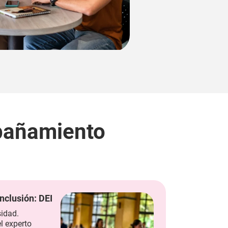
pañamiento
nclusión: DEI
sidad.
l experto