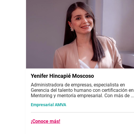
Yenifer Hincapié Moscoso
Administradora de empresas, especialista en
Gerencia del talento humano con certificación en
Mentoring y mentoría empresarial. Con más de 6
años de experiencia en gestión comercial y
Empresarial AMVA
acompañando a las empresas en el
fortalecimiento de sus procesos de Gestión
humana.
¡Conoce más!