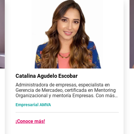
Catalina Agudelo Escobar
Administradora de empresas, especialista en
Gerencia de Mercadeo, certificada en Mentoring
Organizacional y mentoría Empresas. Con más
de 10 años de experiencia en temas comerciales
Empresarial AMVA
y 5 años de experiencia acompañando a las
empresas en procesos de mentoría.
¡Conoce más!