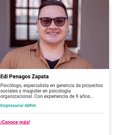
Edi Penagos Zapata
Verón
Psicólogo, especialista en gerencia de proyectos
Antropó
sociales y magister en psicología
Comuni
organizacional. Con experiencia de 9 años
Magíst
acompañando más de 5.000 empresas en
formac
Empresarial AMVA
Empres
transformación de talento humano.
Organiz
Human
¡Conoce más!
¡Conoc