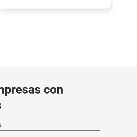
mpresas con
s
S