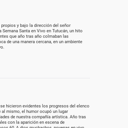
 propios y bajo la dirección del señor
a Semana Santa en Vivo en Tutucán, un hito
itantes que año tras año colmaban las
poca de una manera cercana, en un ambiente
vo.
 se hicieron evidentes los progresos del elenco
) al mismo, el humor ocupó un lugar
dades de nuestra compañía artística. Año tras
es con la aparición en escena de
sos 60, A dios muchachos, novenas en vivo,