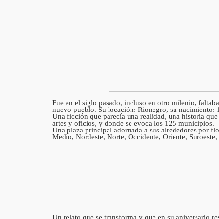
Fue en el siglo pasado, incluso en otro milenio, falt
nuevo pueblo. Su locación: Rionegro, su nacimiento: 
Una ficción que parecía una realidad, una historia qu
artes y oficios, y donde se evoca los 125 municipios.
Una plaza principal adornada a sus alrededores por flo
Medio, Nordeste, Norte, Occidente, Oriente, Suroeste,
Un relato que se transforma y que en su aniversario res