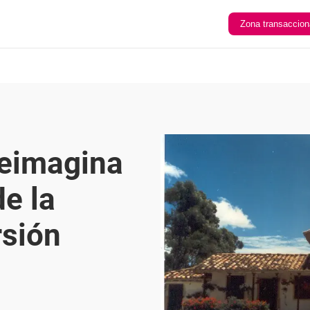
Zona transaccion
reimagina
e la
rsión