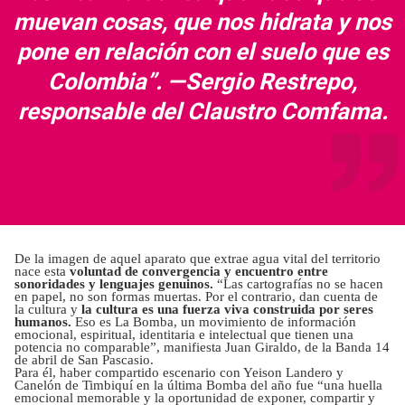
muevan cosas, que nos hidrata y nos
pone en relación con el suelo que es
Colombia”. —Sergio Restrepo,
responsable del Claustro Comfama.
De la imagen de aquel aparato que extrae agua vital del territorio
nace esta
voluntad de convergencia y encuentro entre
sonoridades y lenguajes genuinos.
“Las cartografías no se hacen
en papel, no son formas muertas. Por el contrario, dan cuenta de
la cultura y
la cultura es una fuerza viva construida por seres
humanos.
Eso es La Bomba, un movimiento de información
emocional, espiritual, identitaria e intelectual que tienen una
potencia no comparable”, manifiesta Juan Giraldo, de la Banda 14
de abril de San Pascasio.
Para él, haber compartido escenario con Yeison Landero y
Canelón de Timbiquí en la última Bomba del año fue “una huella
emocional memorable y la oportunidad de exponer, compartir y