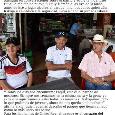
adentran en conversaciones sobre el barrio y sobre la vida. Este
ritual lo repiten de nuevo Sixto y Hernán a las tres de la tarde
antes de irse a jugar ajedrez al parque, mientras Jairo, quien aún
trabaja y se dedica a la seguridad, lleva a cabo su jornada laboral.
“Todos los días nos encontramos aquí, este es el parche de
nosotros. Siempre nos sentamos en la misma mesa y la gente ya
sabe que aquí vamos a estar todas las mañanas. Trabajamos todo
lo que pudimos de jóvenes, ahora no nos queda sino disfrutar”
afirma Sixto, quien además describe el parque que tienen al lado
como lo más lindo del barrio.
Para los habitantes de Cristo Rey,
el parque es el corazón del