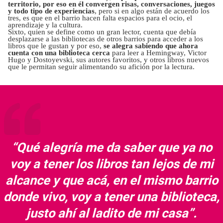
territorio, por eso en él convergen risas, conversaciones, juegos
y todo tipo de experiencias
, pero si en algo están de acuerdo los
tres, es que en el barrio hacen falta espacios para el ocio, el
aprendizaje y la cultura.
Sixto, quien se define como un gran lector, cuenta que debía
desplazarse a las bibliotecas de otros barrios para acceder a los
libros que le gustan y por eso,
se alegra sabiendo que ahora
cuenta con una biblioteca cerca
para leer a Hemingway, Victor
Hugo y Dostoyevski, sus autores favoritos, y otros libros nuevos
que le permitan seguir alimentando su afición por la lectura.
“Qué alegría me da saber que ya no
voy a tener los libros tan lejos de mi
alcance y que acá, en el mismo barrio
donde vivo, voy a tener una biblioteca,
justo ahí al ladito de mi casa”.