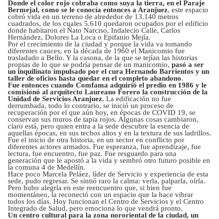
Donde el color rojo cobraba como suya la tierra, en el Paraje
Bermejal, como se le conocía entonces a Aranjuez
, este espacio
cobró vida en un terreno de alrededor de 13.140 metros
cuadrados, de los cuales 5.610 quedaron ocupados por el edificio
donde habitaron el Ñato Narciso, Indalecio Calle, Carlos
Hernández, Dolores La Loca o Epifanio Mejía.
Por el crecimiento de la ciudad y porque la vida va tomando
diferentes cauces, en la década de 1960 el Manicomio fue
trasladado a Bello. Y la casona, de la que se tejían las historias
propias de lo que se podría pensar de un manicomio,
pasó a ser
un inquilinato impulsado por el cura Hernando Barrientos y un
taller de oficios hasta quedar en el completo abandono
.
Fue entonces cuando Comfama adquirió el predio en 1986 y le
comisionó al arquitecto Laureano Forero la construcción de la
Unidad de Servicios Aranjuez.
La edificación no fue
derrumbada, todo lo contrario, se inició un proceso de
recuperación por el que aún hoy, en épocas de COVID 19, se
conservan sus muros de tapia rojos. Algunas cosas cambiaron,
claro está, pero quien entra a la sede descubre la esencia de
aquellas épocas, en sus techos altos y en la textura de sus ladrillos.
Fue el inicio de otra historia, en un sector en conflicto por
diferentes actores armados. Fue esperanza, fue aprendizaje, fue
lectura, fue encuentro, fue paz. Fue resguardo para una
generación que le apostó a la vida y sembró otro futuro posible en
la comuna 4 de Medellín.
Hace poco Marcela Peláez, líder de Servicio y experiencia de esta
sede, pudo regresar. Se sintió raro la calma: verla, palparla, oírla.
Pero hubo alegría en este reencuentro que, si bien fue
momentáneo, la reconectó con un espacio que la hace vibrar
todos los días. Hoy funcionan el Centro de Servicios y el Centro
Integrado de Salud, pero emociona lo que vendrá pronto.
Un centro cultural para la zona nororiental de la ciudad, un