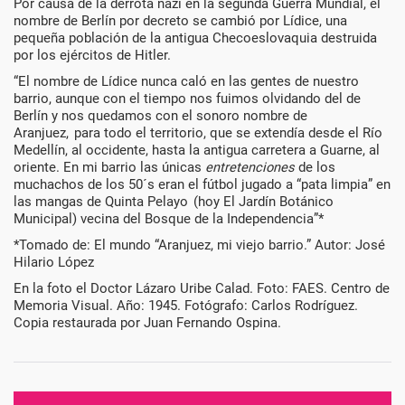
Por causa de la derrota nazi en la segunda Guerra Mundial, el
nombre de Berlín por decreto se cambió por Lídice, una
de
pequeña población de la antigua Checoeslovaquia destruida
por los ejércitos de Hitler.
1940
“El nombre de Lídice nunca caló en las gentes de nuestro
barrio, aunque con el tiempo nos fuimos olvidando del de
Berlín y nos quedamos con el sonoro nombre de
Aranjuez, para todo el territorio, que se extendía desde el Río
Medellín, al occidente, hasta la antigua carretera a Guarne, al
oriente. En mi barrio las únicas
entretenciones
de los
muchachos de los 50´s eran el fútbol jugado a “pata limpia” en
las mangas de Quinta Pelayo (hoy El Jardín Botánico
Municipal) vecina del Bosque de la Independencia”*
*Tomado de: El mundo “Aranjuez, mi viejo barrio.” Autor: José
Hilario López
En la foto el Doctor Lázaro Uribe Calad. Foto: FAES. Centro de
Memoria Visual. Año: 1945. Fotógrafo: Carlos Rodríguez.
Copia restaurada por Juan Fernando Ospina.