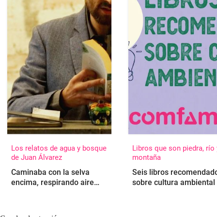
Los relatos de agua y bosque
Libros que son piedra, río 
de Juan Álvarez
montaña
Caminaba con la selva
Seis libros recomendad
encima, respirando aire
sobre cultura ambiental
aún salado por el vaivén
del Pacífico y
encontrándose una que