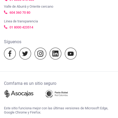
Viajes Comfama
Ayúdanos a mejorar, cuéntanos tu experiencia
Transparencia y acceso a la información pública
Valle de Aburrá y Oriente cercano
Empleo
Cosmo Schools
604 360 70 80
Mapa de sitio
Nuestras políticas
Vacunación
Linea de transparencia
Agenda Comfama
01 8000 423514
Términos y condiciones
Cursos virtuales
Camino a mi casa
Notificaciones judiciales:
Síguenos
notificacionesjudiciales@comfama.com.co
Experiencias Comfama
Temporada escolar 2023
Comfama es un sitio seguro
Este sitio funciona mejor con las últimas versiones de Microsoft Edge,
Google Chrome y Firefox.