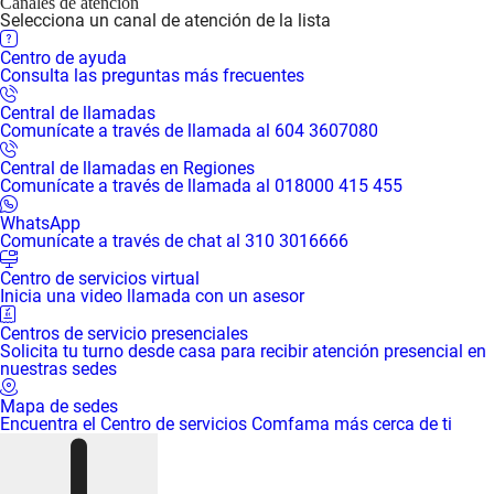
Canales de atención
otra gota colgante en las
Selecciona un canal de atención de la lista
hojas anchas del bosque
Centro de ayuda
tropical, cuando Juan
Consulta las preguntas más frecuentes
Álvarez, escritor e
investigador, le hizo a la
Central de llamadas
inmensamente poderosa y
Comunícate a través de llamada al 604 3607080
vulnerable naturaleza una
Central de llamadas en Regiones
reverencia. Ya no solo se
Comunícate a través de llamada al 018000 415 455
entendería a él mismo
como un sujeto en el
WhatsApp
Comunícate a través de chat al 310 3016666
tiempo de la historia, sino
como parte de ese
Centro de servicios virtual
territorio compartido al que
Inicia una video llamada con un asesor
nombramos Tierra
y esa
Centros de servicio presenciales
existencia conectada a la
Solicita tu turno desde casa para recibir atención presencial en
que llamamos vida.
nuestras sedes
Mapa de sedes
Encuentra el Centro de servicios Comfama más cerca de ti