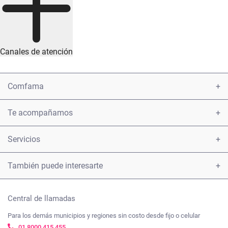
Canales de atención
Comfama
Conoce Comfama
Te acompañamos
Encuéntranos
Atención y servicio a la ciudadanía
Servicios
Informe 2021
Presentar una petición u observación sobre los servicios
Afiliaciones
También puede interesarte
Tarifas
Carta derechos y deberes afiliados
Certificados
Tienda Comfama
Beneficios
Nuestros compromisos frente a la ética y el Gobierno
Central de llamadas
Créditos
ComfamaPro
corporativo
Para los demás municipios y regiones sin costo desde fijo o celular
Trabaja con nosotros
Subsidios
01 8000 415 455