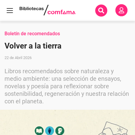
Inicio
Todos
Boletín de recomendados
los
libros
Volver a la tierra
Libros
recomendados
22 de Abril 2026
Libros
sobre la
Libros recomendados sobre naturaleza y
relación
con la
medio ambiente: una selección de ensayos,
naturaleza
novelas y poesía para reflexionar sobre
sostenibilidad, regeneración y nuestra relación
con el planeta.