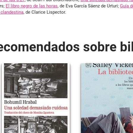
rs;
El libro negro de las horas
, de Eva García Sáenz de Urturi;
Guía d
 clandestina
, de Clarice Lispector.
recomendados sobre bib