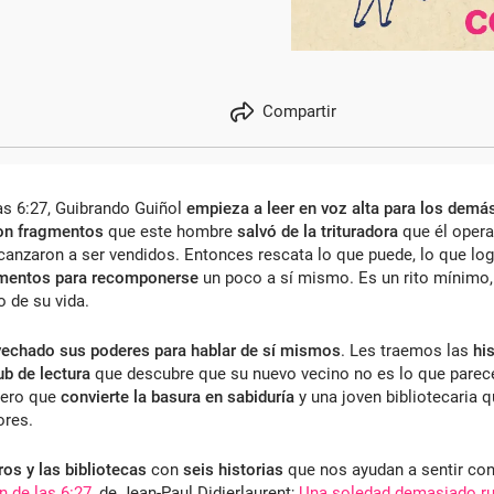
Compartir
as 6:27, Guibrando Guiñol
empieza a leer en voz alta para los demá
on fragmentos
que este hombre
salvó de la trituradora
que él opera
canzaron a ser vendidos. Entonces rescata lo que puede, lo que logr
gmentos para recomponerse
un poco a sí mismo. Es un rito mínimo,
o de su vida.
vechado sus poderes para hablar de sí mismos
. Les traemos las
hi
ub de lectura
que descubre que su nuevo vecino no es lo que parec
rero que
convierte la basura en sabiduría
y una joven bibliotecaria 
res.
os y las bibliotecas
con
seis historias
que nos ayudan a sentir co
en de las 6:27
, de Jean-Paul Didierlaurent;
Una soledad demasiado r