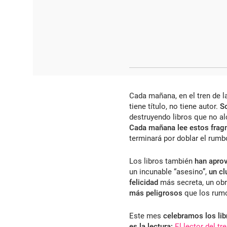
Cada mañana, en el tren de l
tiene título, no tiene autor.
S
destruyendo libros que no al
Cada mañana lee estos fra
terminará por doblar el rumb
Los libros también
han apro
un incunable “asesino”,
un cl
felicidad
más secreta, un ob
más peligrosos
que los rumo
Este mes
celebramos los libr
es la lectura:
El lector del tr