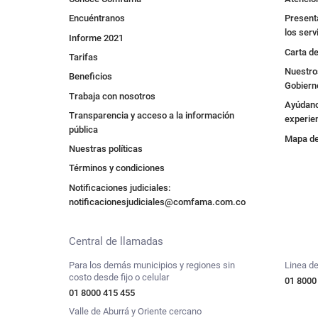
Encuéntranos
Presenta
los serv
Informe 2021
Carta de
Tarifas
Nuestros
Beneficios
Gobiern
Trabaja con nosotros
Ayúdano
Transparencia y acceso a la información
experie
pública
Mapa de 
Nuestras políticas
Términos y condiciones
Notificaciones judiciales:
notificacionesjudiciales@comfama.com.co
Central de llamadas
Para los demás municipios y regiones sin
Linea de
costo desde fijo o celular
01 8000
01 8000 415 455
Valle de Aburrá y Oriente cercano