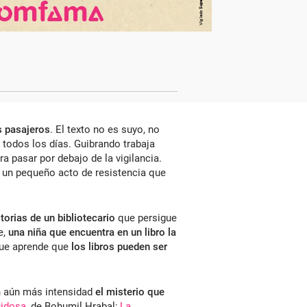
s pasajeros
. El texto no es suyo, no
 todos los días. Guibrando trabaja
a pasar por debajo de la vigilancia.
 un pequeño acto de resistencia que
storias de un bibliotecario
que persigue
e,
una niña que encuentra en un libro la
que aprende que
los libros pueden ser
n aún más intensidad
el misterio que
uidosa
, de Bohumil Hrabal;
La