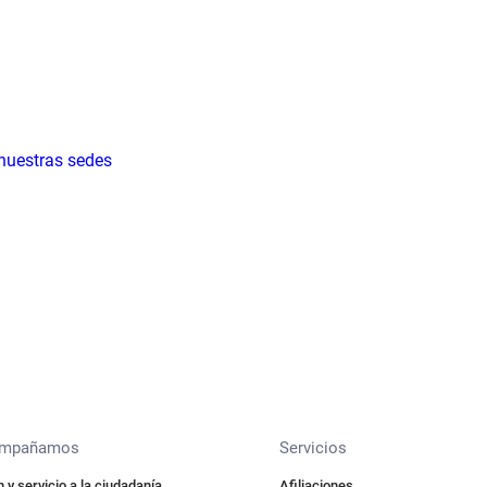
 nuestras sedes
ompañamos
Servicios
 y servicio a la ciudadanía
Afiliaciones