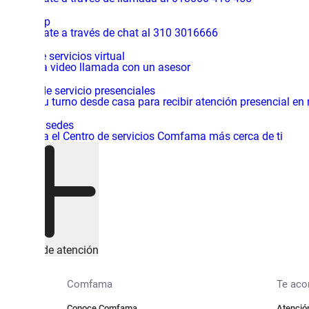
WhatsApp
Comunícate a través de chat al 310 3016666
Centro de servicios virtual
Inicia una video llamada con un asesor
Centros de servicio presenciales
Solicita tu turno desde casa para recibir atención presencial en
Mapa de sedes
Encuentra el Centro de servicios Comfama más cerca de ti
Canales de atención
Comfama
Te ac
Conoce Comfama
Atención