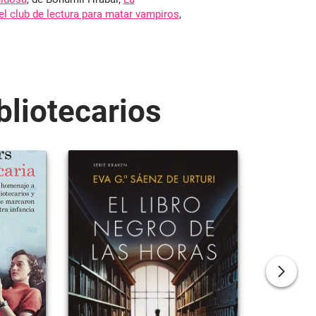
el club de lectura para matar vampiros
,
liotecarios