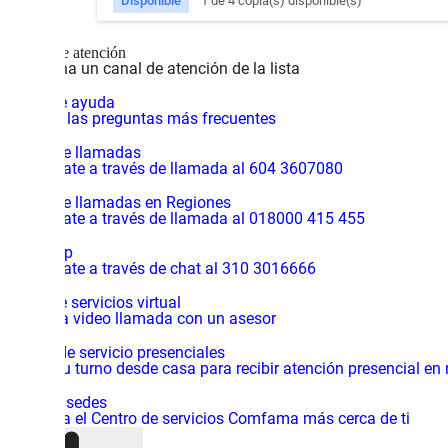
Disponible
1 de 4 copia(s) disponible(s)
Canales de atención
Selecciona un canal de atención de la lista
Centro de ayuda
Consulta las preguntas más frecuentes
Central de llamadas
Comunícate a través de llamada al 604 3607080
Central de llamadas en Regiones
Comunícate a través de llamada al 018000 415 455
WhatsApp
Comunícate a través de chat al 310 3016666
Centro de servicios virtual
Inicia una video llamada con un asesor
Centros de servicio presenciales
Solicita tu turno desde casa para recibir atención presencial en
Mapa de sedes
Encuentra el Centro de servicios Comfama más cerca de ti