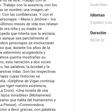
e no se dice. Trabajo con la
Audiolibro
. Trabajo con la ausencia, con los
ras un nombre, una imagen, un
. Con las confidencias. Y con el
Idiomas
 personajes —Marie y Jérôme— los
Español (cas
 últimos meses de vida nos relatan
do era niña y su madre se
Duración
opeda que intenta que la anciana,
re aunque sea parcialmente el
03:04:33
ambos personajes se involucrarán
io que, durante los años de la
e exterminio acogiéndola y
ahora querría mostrarles su
tero, esta narración a dos voces
, las palabras, la bondad y la
uestras vidas. Son las respectivas
onajes cuyas historias se
ela. «Delphine de Vigan continúa
ue rigen nuestra existencia,
La Croix). «Una novela de una
os lazos invisibles» (Mohammed
álsamo que habla del humanismo y
 La Presse). «Conmovedora,
tación a decir gracias, con palabras