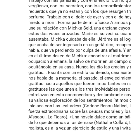
Trabajo con las palabras y con el silencio. Con lo qu
vergüenza, con los secretos, con los remordimientos
recuerdos que ya no están y con los que resurgen t
perfume. Trabajo con el dolor de ayer y con el de hoy
miedo a morir. Forma parte de mi oficio.» A ambos
une su relación con Michka Seld, una anciana cuyos
estas dos voces cruzadas. Marie es su vecina: cuan
ausentaba, Michka cuidaba de ella. Jérôme es el log
que acaba de ser ingresada en un geriátrico, recupe
habla, que va perdiendo por culpa de una afasia. Y 
en el último deseo de Michka: encontrar al matrimon
ocupación alemana, la salvó de morir en un campo d
ocultándola en su casa. Nunca les dio las gracias y 
gratitud... Escrita con un estilo contenido, casi aus
nos habla de la memoria, el pasado, el envejecimiento
gratitud hacia aquellos que fueron importantes en n
gratitudes las que unen a los tres inolvidables pers
entrelazan en esta conmovedora y deslumbrante nov
su valiosa exploración de los sentimientos íntimos q
iniciada con Las lealtades» (Corinne Renou-Nativel, 
fuerza extraordinaria sobre las deudas morales y l
Aïssaoui, Le Figaro). «Una novela dulce como un b
de lo que debemos a los demás» (Nathalie Collard,
realista, es a la vez un ejercicio de estilo y una invi