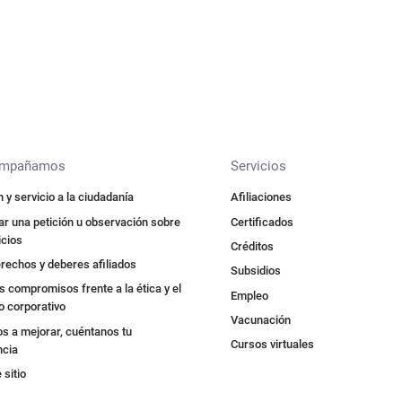
ompañamos
Servicios
 y servicio a la ciudadanía
Afiliaciones
r una petición u observación sobre
Certificados
icios
Créditos
rechos y deberes afiliados
Subsidios
 compromisos frente a la ética y el
Empleo
o corporativo
Vacunación
s a mejorar, cuéntanos tu
Cursos virtuales
ncia
sitio