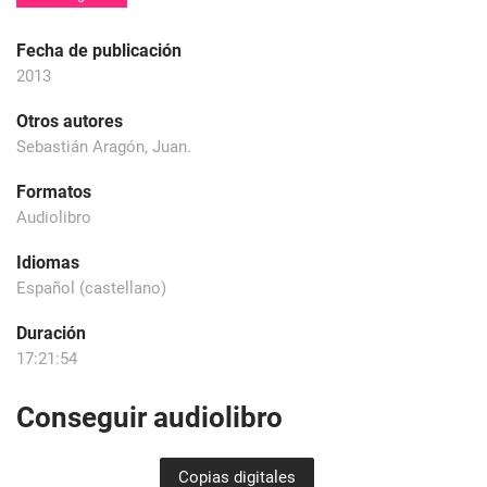
Fecha de publicación
2013
Otros autores
Sebastián Aragón, Juan.
Formatos
Audiolibro
Idiomas
Español (castellano)
Duración
17:21:54
Conseguir audiolibro
Copias digitales