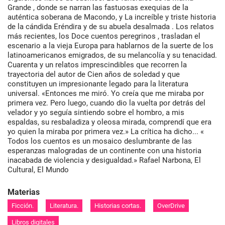
Grande , donde se narran las fastuosas exequias de la
auténtica soberana de Macondo, y La increíble y triste historia
de la cándida Eréndira y de su abuela desalmada . Los relatos
más recientes, los Doce cuentos peregrinos , trasladan el
escenario a la vieja Europa para hablarnos de la suerte de los
latinoamericanos emigrados, de su melancolía y su tenacidad.
Cuarenta y un relatos imprescindibles que recorren la
trayectoria del autor de Cien años de soledad y que
constituyen un impresionante legado para la literatura
universal. «Entonces me miró. Yo creía que me miraba por
primera vez. Pero luego, cuando dio la vuelta por detrás del
velador y yo seguía sintiendo sobre el hombro, a mis
espaldas, su resbaladiza y oleosa mirada, comprendí que era
yo quien la miraba por primera vez.» La crítica ha dicho... «
Todos los cuentos es un mosaico deslumbrante de las
esperanzas malogradas de un continente con una historia
inacabada de violencia y desigualdad.» Rafael Narbona, El
Cultural, El Mundo
Materias
Ficción.
Literatura.
Historias cortas.
OverDrive
Libros digitales