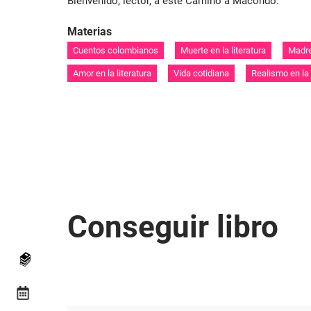
Bienvenido, lector, a este Camino a Macondo.
Materias
Cuentos colombianos
Muerte en la literatura
Madre
Amor en la literatura
Vida cotidiana
Realismo en la 
Conseguir libro