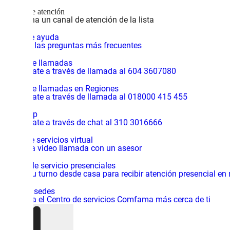
Canales de atención
Selecciona un canal de atención de la lista
Centro de ayuda
Consulta las preguntas más frecuentes
Central de llamadas
Comunícate a través de llamada al 604 3607080
Central de llamadas en Regiones
Comunícate a través de llamada al 018000 415 455
WhatsApp
Comunícate a través de chat al 310 3016666
Centro de servicios virtual
Inicia una video llamada con un asesor
Centros de servicio presenciales
Solicita tu turno desde casa para recibir atención presencial en
Mapa de sedes
Encuentra el Centro de servicios Comfama más cerca de ti