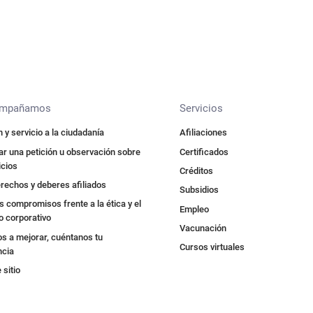
ompañamos
Servicios
 y servicio a la ciudadanía
Afiliaciones
r una petición u observación sobre
Certificados
icios
Créditos
rechos y deberes afiliados
Subsidios
 compromisos frente a la ética y el
Empleo
o corporativo
Vacunación
s a mejorar, cuéntanos tu
Cursos virtuales
ncia
sitio