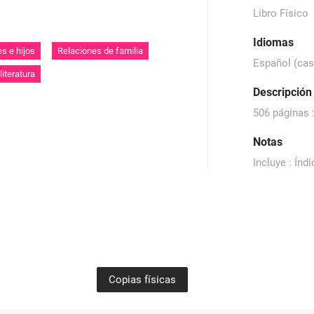
Libro Físico
Idiomas
s e hijos
Relaciones de familia
Español (cas
literatura
Descripción 
506 páginas :
Notas
Incluye : Índ
Copias físicas