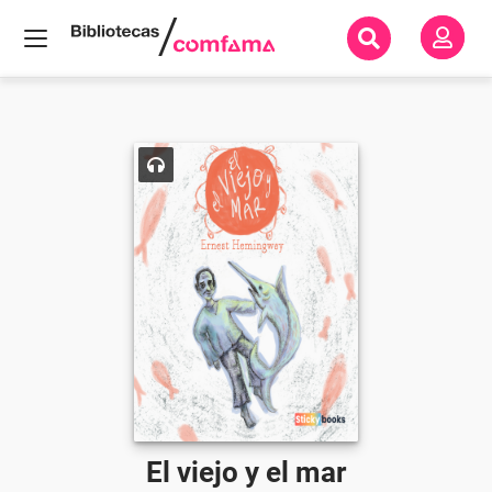
Inicio
Todos
los
libros
El
viejo
y el
mar
El viejo y el mar