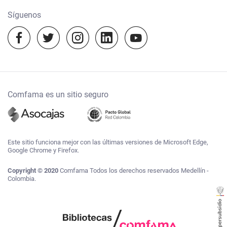
Camino a mi casa
Notificaciones judiciales:
Síguenos
notificacionesjudiciales@comfama.com.co
Experiencias Comfama
Temporada escolar 2023
Comfama es un sitio seguro
Este sitio funciona mejor con las últimas versiones de Microsoft Edge,
Google Chrome y Firefox.
Copyright © 2020
Comfama Todos los derechos reservados Medellín -
Colombia.