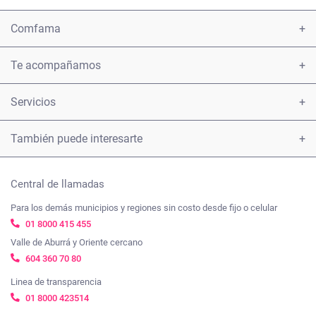
Comfama
Conoce Comfama
Te acompañamos
Encuéntranos
Atención y servicio a la ciudadanía
Servicios
Informe 2021
Presentar una petición u observación sobre los servicios
Afiliaciones
También puede interesarte
Tarifas
Carta derechos y deberes afiliados
Certificados
Tienda Comfama
Beneficios
Nuestros compromisos frente a la ética y el Gobierno
Central de llamadas
Créditos
ComfamaPro
corporativo
Para los demás municipios y regiones sin costo desde fijo o celular
Trabaja con nosotros
Subsidios
01 8000 415 455
Viajes Comfama
Ayúdanos a mejorar, cuéntanos tu experiencia
Transparencia y acceso a la información pública
Valle de Aburrá y Oriente cercano
Empleo
Cosmo Schools
604 360 70 80
Mapa de sitio
Nuestras políticas
Vacunación
Linea de transparencia
Agenda Comfama
01 8000 423514
Términos y condiciones
Cursos virtuales