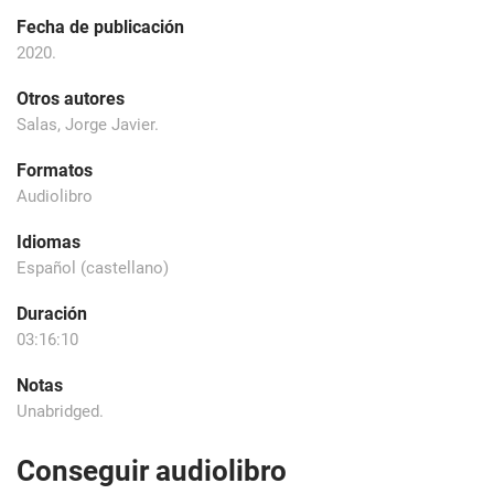
Fecha de publicación
2020.
Otros autores
Salas, Jorge Javier.
Formatos
Audiolibro
Idiomas
Español (castellano)
Duración
03:16:10
Notas
Unabridged.
Conseguir audiolibro