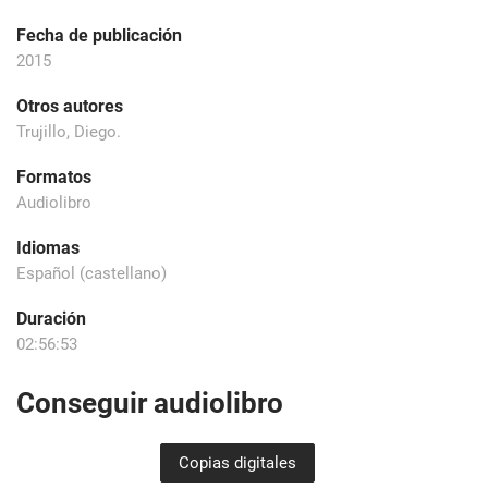
Fecha de publicación
2015
Otros autores
Trujillo, Diego.
Formatos
Audiolibro
Idiomas
Español (castellano)
Duración
02:56:53
Conseguir audiolibro
Copias digitales