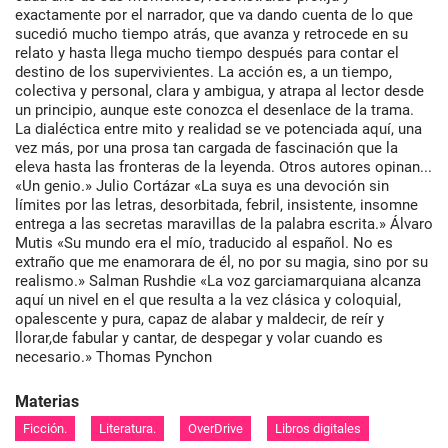
exactamente por el narrador, que va dando cuenta de lo que
sucedió mucho tiempo atrás, que avanza y retrocede en su
relato y hasta llega mucho tiempo después para contar el
destino de los supervivientes. La acción es, a un tiempo,
colectiva y personal, clara y ambigua, y atrapa al lector desde
un principio, aunque este conozca el desenlace de la trama.
La dialéctica entre mito y realidad se ve potenciada aquí, una
vez más, por una prosa tan cargada de fascinación que la
eleva hasta las fronteras de la leyenda. Otros autores opinan...
«Un genio.» Julio Cortázar «La suya es una devoción sin
límites por las letras, desorbitada, febril, insistente, insomne
entrega a las secretas maravillas de la palabra escrita.» Álvaro
Mutis «Su mundo era el mío, traducido al español. No es
extraño que me enamorara de él, no por su magia, sino por su
realismo.» Salman Rushdie «La voz garciamarquiana alcanza
aquí un nivel en el que resulta a la vez clásica y coloquial,
opalescente y pura, capaz de alabar y maldecir, de reír y
llorar,de fabular y cantar, de despegar y volar cuando es
necesario.» Thomas Pynchon
Materias
Ficción.
Literatura.
OverDrive
Libros digitales