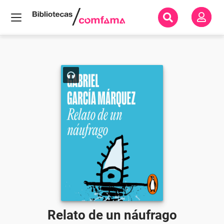
Inicio
Todos
los
libros
Relato
de un
náufrago
Relato de un náufrago