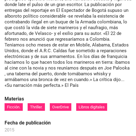
donde late el pulso de un gran escritor. La publicación por
entregas del reportaje en El Espectador de Bogotá supuso un
alboroto político considerable -se revelaba la existencia de
contrabando ilegal en un buque de la Armada colombiana, lo
que costó la vida de siete marineros y el naufragio, más
afortunado, de Velasco- y el exilio para su autor. «El 22 de
febrero nos anunció que regresaríamos a Colombia.
Teníamos ocho meses de estar en Mobile, Alabama, Estados
Unidos, donde el A.R.C. Caldas fue sometido a reparaciones
electrónicas y de sus armamentos. En los días de franquicia
hacíamos lo que hacen todos los marineros en tierra: íbamos
al cine con la novia y nos reuníamos después en Joe Palooka
, una taberna del puerto, donde tomábamos whisky y
armábamos una bronca de vez en cuando.» La crítica dijo...
«Su narración más perfecta.» El País
Materias
Ficción.
Thriller.
OverDrive
Libros digitales
Fecha de publicación
2015