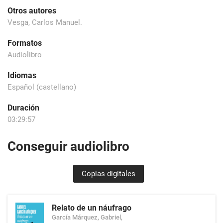
Otros autores
Vesga, Carlos Manuel.
Formatos
Audiolibro
Idiomas
Español (castellano)
Duración
03:29:57
Conseguir audiolibro
Copias digitales
Relato de un náufrago
García Márquez, Gabriel,