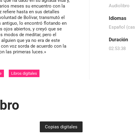
 que ha dado en su agitada vida y,
Audiolibro
varios meses su encuentro con la
 refiere hasta en sus detalles
oluntad de Bolívar, transmutó el
Idiomas
 antiguo, lo encontró flotando en
Español (cas
s ojos abiertos, y creyó que se
s modos de meditar, pero el
Duración
e alguien que ya no era de este
 con voz sorda de acuerdo con la
02:53:38
con las primeras luces.»
e
Libros digitales
ibro
Copias digitales