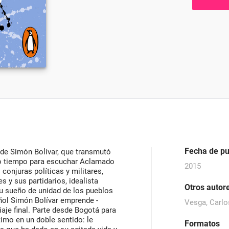
Fecha de pu
a de Simón Bolívar, que transmutó
ro tiempo para escuchar Aclamado
2015
onjuras políticas y militares,
s y sus partidarios, idealista
Otros autor
u sueño de unidad de los pueblos
̃ol Simón Bolívar emprende -
Vesga, Carlo
aje final. Parte desde Bogotá para
timo en un doble sentido: le
Formatos