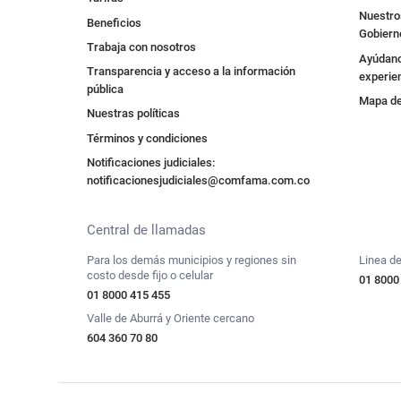
Nuestros
Beneficios
Gobiern
Trabaja con nosotros
Ayúdano
Transparencia y acceso a la información
experie
pública
Mapa de 
Nuestras políticas
Términos y condiciones
Notificaciones judiciales:
notificacionesjudiciales@comfama.com.co
Central de llamadas
Para los demás municipios y regiones sin
Linea de
costo desde fijo o celular
01 8000
01 8000 415 455
Valle de Aburrá y Oriente cercano
604 360 70 80