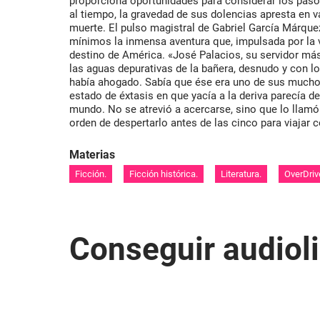
proporciona oportunidades para considerar los pasos
al tiempo, la gravedad de sus dolencias apresta en 
muerte. El pulso magistral de Gabriel García Márquez
mínimos la inmensa aventura que, impulsada por la v
destino de América. «José Palacios, su servidor más
las aguas depurativas de la bañera, desnudo y con lo
había ahogado. Sabía que ése era uno de sus mucho
estado de éxtasis en que yacía a la deriva parecía d
mundo. No se atrevió a acercarse, sino que lo llamó
orden de despertarlo antes de las cinco para viajar 
Materias
Ficción.
Ficción histórica.
Literatura.
OverDriv
Conseguir audiol