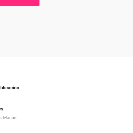
blicación
es
s Manuel.