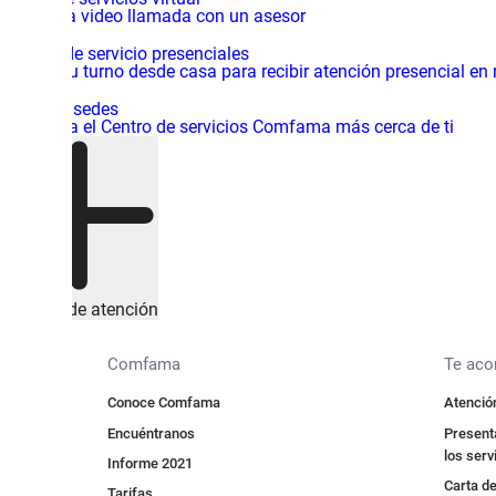
Inicia una video llamada con un asesor
Centros de servicio presenciales
Solicita tu turno desde casa para recibir atención presencial en
Mapa de sedes
Encuentra el Centro de servicios Comfama más cerca de ti
Canales de atención
Comfama
Te ac
Conoce Comfama
Atención
Encuéntranos
Presenta
los serv
Informe 2021
Carta de
Tarifas