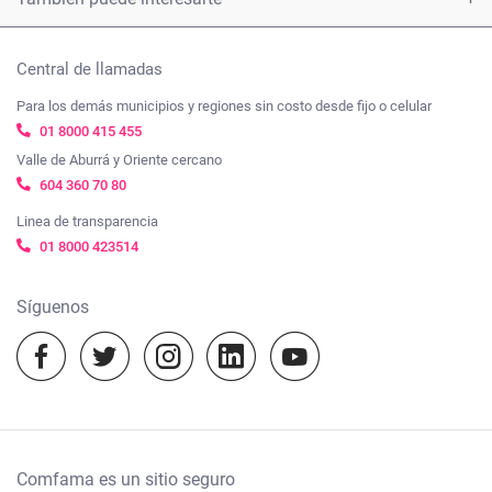
Tarifas
Carta derechos y deberes afiliados
Certificados
Tienda Comfama
Beneficios
Nuestros compromisos frente a la ética y el Gobierno
Central de llamadas
Créditos
ComfamaPro
corporativo
Para los demás municipios y regiones sin costo desde fijo o celular
Trabaja con nosotros
Subsidios
01 8000 415 455
Viajes Comfama
Ayúdanos a mejorar, cuéntanos tu experiencia
Transparencia y acceso a la información pública
Valle de Aburrá y Oriente cercano
Empleo
Cosmo Schools
604 360 70 80
Mapa de sitio
Nuestras políticas
Vacunación
Linea de transparencia
Agenda Comfama
01 8000 423514
Términos y condiciones
Cursos virtuales
Camino a mi casa
Notificaciones judiciales:
Síguenos
notificacionesjudiciales@comfama.com.co
Experiencias Comfama
Temporada escolar 2023
Comfama es un sitio seguro