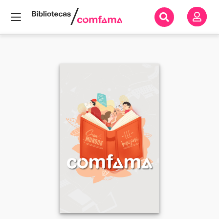
Inicio
Todos
los
libros
...Para que mis
amigos me
quieran
más...homenaje
a Gabriel García
Márquez