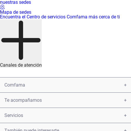
nuestras sedes
Mapa de sedes
Encuentra el Centro de servicios Comfama más cerca de ti
Canales de atención
Comfama
Conoce Comfama
Te acompañamos
Encuéntranos
Atención y servicio a la ciudadanía
Servicios
Informe 2021
Presentar una petición u observación sobre los servicios
Afiliaciones
También puede interesarte