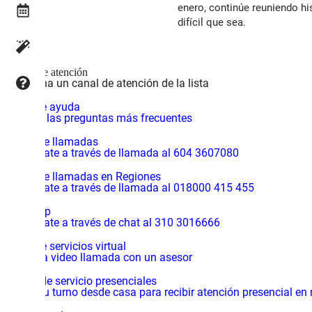
enero, continúe reuniendo hi
difícil que sea.
Canales de atención
Selecciona un canal de atención de la lista
Centro de ayuda
Consulta las preguntas más frecuentes
Central de llamadas
Comunícate a través de llamada al 604 3607080
Central de llamadas en Regiones
Comunícate a través de llamada al 018000 415 455
WhatsApp
Comunícate a través de chat al 310 3016666
Centro de servicios virtual
Inicia una video llamada con un asesor
Centros de servicio presenciales
Solicita tu turno desde casa para recibir atención presencial en