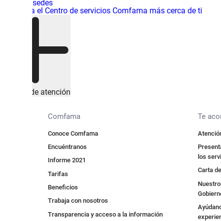
Mapa de sedes
Encuentra el Centro de servicios Comfama más cerca de ti
Canales de atención
Comfama
Te ac
Conoce Comfama
Atención
Encuéntranos
Presenta
los serv
Informe 2021
Carta de
Tarifas
Nuestros
Beneficios
Gobiern
Trabaja con nosotros
Ayúdano
Transparencia y acceso a la información
experie