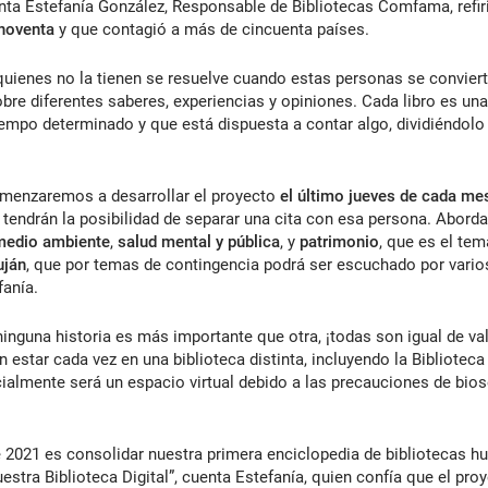
nta Estefanía González, Responsable de Bibliotecas Comfama, refir
 noventa
y que contagió a más de cincuenta países.
quienes no la tienen se resuelve cuando estas personas se conviert
re diferentes saberes, experiencias y opiniones. Cada libro es un
empo determinado y que está dispuesta a contar algo, dividiéndolo
menzaremos a desarrollar el proyecto
el último jueves de cada me
es tendrán la posibilidad de separar una cita con esa persona. Ab
medio ambiente
,
salud mental y pública
, y
patrimonio
, que es el te
uján
, que por temas de contingencia podrá ser escuchado por vario
efanía.
inguna historia es más importante que otra, ¡todas son igual de va
 estar cada vez en una biblioteca distinta, incluyendo la Biblioteca D
cialmente será un espacio virtual debido a las precauciones de bios
e 2021 es consolidar nuestra primera enciclopedia de bibliotecas
estra Biblioteca Digital”, cuenta Estefanía, quien confía que el pr