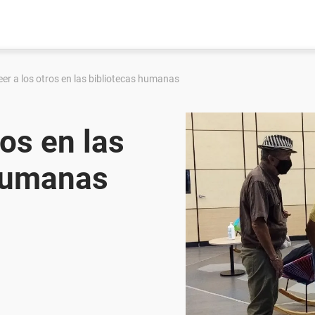
eer a los otros en las bibliotecas humanas
ros en las
 humanas