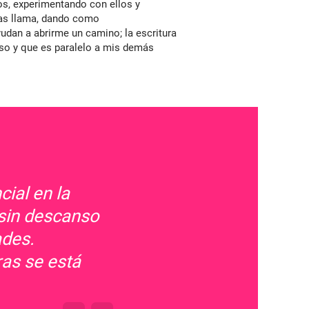
os, experimentando con ellos y
las llama, dando como
udan a abrirme un camino; la escritura
nso y que es paralelo a mis demás
ial en la
 sin descanso
ades.
ras se está