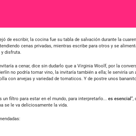
jó de escribir, la cocina fue su tabla de salvación durante la cuar
atendiendo cenas privadas, mientras escribe para otros y se alimenta
 y disfruta.
nvitaría a cenar, dice sin dudarlo que a Virginia Woolf, por la conver
ín no podría tomar vino, la invitaría también a ella; le serviría un 
criolla con arvejas y variedad de tomaticos. Y de postre unos banan
 un filtro para estar en el mundo, para interpretarlo...
es esencial
”,
ina se le va deliciosamente la vida.
omendadas: