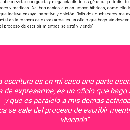
abe mezclar con gracia y elegancia distintos géneros periodísitic
dades y medidas. Así han nacido sus columnas híbridas, como ella 
 que incluye ensayo, narrativa y opinión. “Mis dos quehaceres me ay
ncial en la manera de expresarme; es un oficio que hago sin desca
el proceso de escribir mientras se está viviendo”.
 escritura es en mi caso una parte esenc
 de expresarme; es un oficio que hago
y que es paralelo a mis demás activid
a se sale del proceso de escribir mient
viviendo”