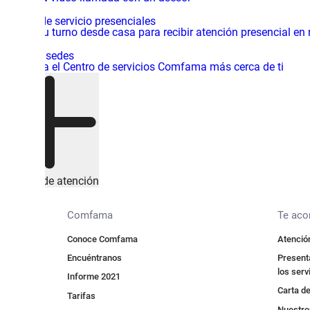
Centros de servicio presenciales
Solicita tu turno desde casa para recibir atención presencial en
Mapa de sedes
Encuentra el Centro de servicios Comfama más cerca de ti
Canales de atención
Comfama
Te ac
Conoce Comfama
Atención
Encuéntranos
Presenta
los serv
Informe 2021
Carta de
Tarifas
Nuestros