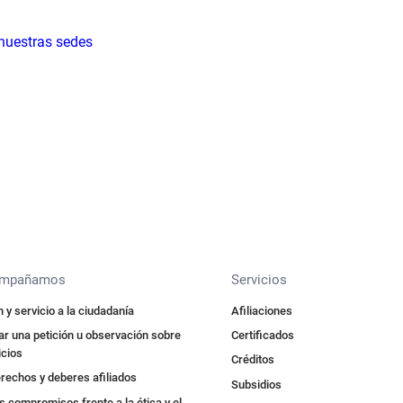
 nuestras sedes
ompañamos
Servicios
 y servicio a la ciudadanía
Afiliaciones
r una petición u observación sobre
Certificados
icios
Créditos
rechos y deberes afiliados
Subsidios
 compromisos frente a la ética y el