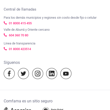
Certificados
Tienda Comfama
Beneficios
Nuestros compromisos frente a la ética y el Gobierno
Central de llamadas
Créditos
ComfamaPro
corporativo
Para los demás municipios y regiones sin costo desde fijo o celular
Trabaja con nosotros
Subsidios
01 8000 415 455
Viajes Comfama
Ayúdanos a mejorar, cuéntanos tu experiencia
Transparencia y acceso a la información pública
Valle de Aburrá y Oriente cercano
Empleo
Cosmo Schools
604 360 70 80
Mapa de sitio
Nuestras políticas
Vacunación
Linea de transparencia
Agenda Comfama
01 8000 423514
Términos y condiciones
Cursos virtuales
Camino a mi casa
Notificaciones judiciales:
Síguenos
notificacionesjudiciales@comfama.com.co
Experiencias Comfama
Temporada escolar 2023
Comfama es un sitio seguro