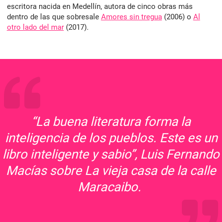
escritora nacida en Medellín, autora de cinco obras más
dentro de las que sobresale
Amores sin tregua
(2006) o
Al
otro lado del mar
(2017).
“La buena literatura forma la
inteligencia de los pueblos. Este es un
libro inteligente y sabio”, Luis Fernando
Macías sobre La vieja casa de la calle
Maracaibo.