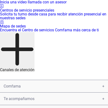
territorio compartido al que
Inicia una video llamada con un asesor
nombramos Tierra
y esa
Centros de servicio presenciales
existencia conectada a la
Solicita tu turno desde casa para recibir atención presencial en
que llamamos vida.
nuestras sedes
Mapa de sedes
Encuentra el Centro de servicios Comfama más cerca de ti
Canales de atención
Comfama
Conoce Comfama
Te acompañamos
Encuéntranos
Atención y servicio a la ciudadanía