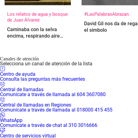
Los relatos de agua y bosque
#LasPalabrasAbrazan
de Juan Álvarez
David Gil nos da de rega
Caminaba con la selva
el símbolo
encima, respirando aire
aún salado por el vaivén
del Pacífico y
encontrándose una que
Canales de atención
otra gota colgante en las
Selecciona un canal de atención de la lista
hojas anchas del bosque
Centro de ayuda
tropical, cuando Juan
Consulta las preguntas más frecuentes
Álvarez, escritor e
investigador, le hizo a la
Central de llamadas
inmensamente poderosa y
Comunícate a través de llamada al 604 3607080
vulnerable naturaleza una
Central de llamadas en Regiones
reverencia. Ya no solo se
Comunícate a través de llamada al 018000 415 455
entendería a él mismo
como un sujeto en el
WhatsApp
Comunícate a través de chat al 310 3016666
tiempo de la historia, sino
como parte de ese
Centro de servicios virtual