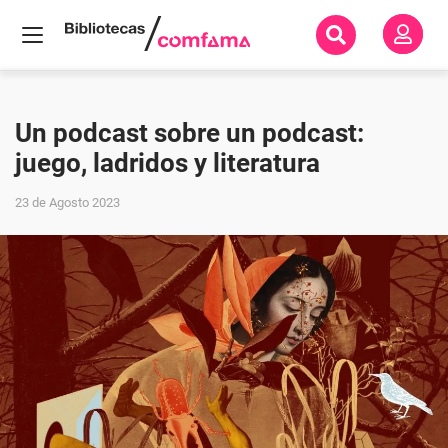
Inicio
Todas
nuestras
Un podcast sobre un podcast:
historias
juego, ladridos y literatura
Nuevas
lecturas
23 de Agosto 2023
Un
podcast
sobre un
podcast:
juego,
ladridos
y
literatura