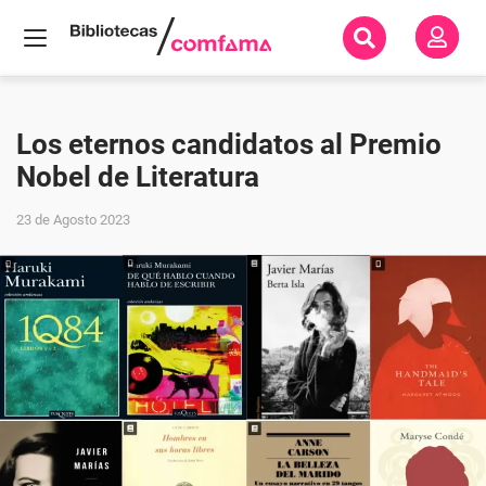
Inicio
Todas
nuestras
Los eternos candidatos al Premio
historias
Nobel de Literatura
Nuevas
lecturas
23 de Agosto 2023
Los
eternos
candidatos
al Premio
Nobel de
Literatura