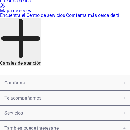
nuestras sedes
Mapa de sedes
Encuentra el Centro de servicios Comfama más cerca de ti
Canales de atención
Comfama
Conoce Comfama
Te acompañamos
Encuéntranos
Atención y servicio a la ciudadanía
Servicios
Informe 2021
Presentar una petición u observación sobre los servicios
Afiliaciones
También puede interesarte