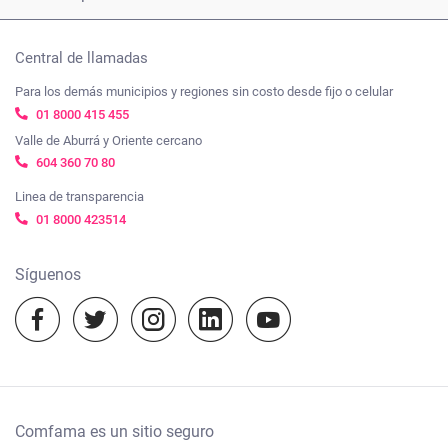
Tarifas
Carta derechos y deberes afiliados
Certificados
Tienda Comfama
Beneficios
Nuestros compromisos frente a la ética y el Gobierno
Central de llamadas
Créditos
ComfamaPro
corporativo
Para los demás municipios y regiones sin costo desde fijo o celular
Trabaja con nosotros
Subsidios
01 8000 415 455
Viajes Comfama
Ayúdanos a mejorar, cuéntanos tu experiencia
Transparencia y acceso a la información pública
Valle de Aburrá y Oriente cercano
Empleo
Cosmo Schools
604 360 70 80
Mapa de sitio
Nuestras políticas
Vacunación
Linea de transparencia
Agenda Comfama
01 8000 423514
Términos y condiciones
Cursos virtuales
Camino a mi casa
Notificaciones judiciales:
Síguenos
notificacionesjudiciales@comfama.com.co
Experiencias Comfama
Temporada escolar 2023
Comfama es un sitio seguro