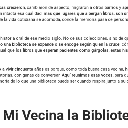
ecas crecieron,
cambiaron de aspecto, migraron a otros barrios y
ap
 intacta esa cualidad:
más que lugares que albergan libros, son si
e la vida cotidiana se acomoda, donde la memoria pasa de perso
 historia oral de ese medio siglo. No de sus colecciones, sino de q
o una biblioteca se expande o se encoge según quien la cruce;
cóm
igual que
los libros que esperan pacientes como gárgolas, estas his
 a vivir cincuenta años
es porque, como toda buena casa vecina,
ha
storias, con ganas de conversar.
Aquí reunimos esas voces,
para qu
ria de lo que una biblioteca puede ser cuando respira junto a su
Mi Vecina la Bibliot