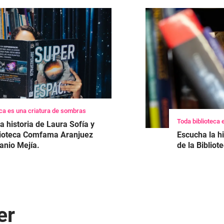
eca es una criatura de sombras
Toda biblioteca 
a historia de Laura Sofía y
blioteca Comfama Aranjuez
Escucha la h
anio Mejía.
de la Biblio
er