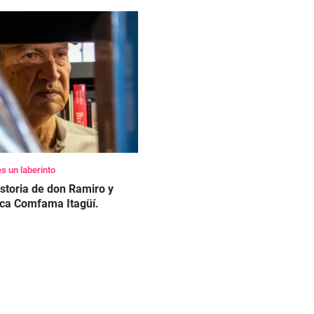
es un laberinto
istoria de don Ramiro y
teca Comfama Itagüí.