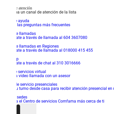
Canales de atención
Selecciona un canal de atención de la lista
Centro de ayuda
Consulta las preguntas más frecuentes
Central de llamadas
Comunícate a través de llamada al 604 3607080
Central de llamadas en Regiones
Comunícate a través de llamada al 018000 415 455
WhatsApp
Comunícate a través de chat al 310 3016666
Centro de servicios virtual
Inicia una video llamada con un asesor
Centros de servicio presenciales
Solicita tu turno desde casa para recibir atención presencial en
Mapa de sedes
Encuentra el Centro de servicios Comfama más cerca de ti