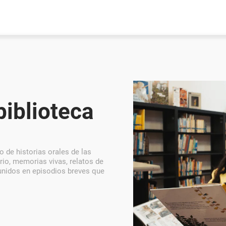
biblioteca
io de historias orales de las
rio, memorias vivas, relatos de
eunidos en episodios breves que