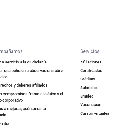
ompañamos
Servicios
 y servicio a la ciudadanía
Afiliaciones
r una petición u observación sobre
Certificados
icios
Créditos
rechos y deberes afiliados
Subsidios
 compromisos frente a la ética y el
Empleo
o corporativo
Vacunación
s a mejorar, cuéntanos tu
Cursos virtuales
ncia
sitio