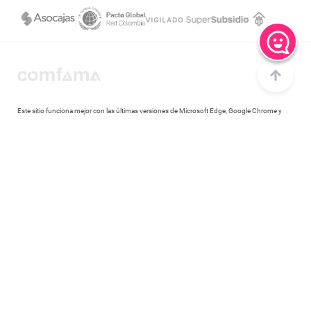
Notificaciones judiciales
Este sitio funciona mejor con las últimas versiones de Microsoft Edge, Google Chrome y
Firefox.
Copyright © 2020 Comfama Todos los derechos reservados Medellín - Colombia
Canales de atención
Centro de ayuda
Consulta las preguntas más frecuentes
Central de llamadas
Comunícate a través de llamada al 604 3607080
Central de llamadas en Regiones
Comunícate a través de llamada al 018000 415 455
WhatsApp
Comunícate a través de chat al 310 3016666