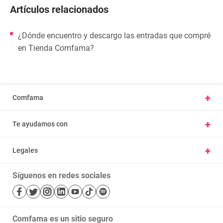
Artículos relacionados
¿Dónde encuentro y descargo las entradas que compré
en Tienda Comfama?
+
Comfama
Conoce Comfama
+
Te ayudamos con
Presentar una petición u observación
Vivienda y hábitat
Carta derechos y deberes afiliados
+
Legales
Parques
Ayúdanos a mejorar, cuéntanos tu experiencia
Nuestras políticas
Cursos
Trabaje con nosotros
Síguenos en redes sociales
Términos y condiciones
Salud
Mapa de sitio
Bibliotecas
Transparencia y acceso a la información pública
Comfama es un sitio seguro