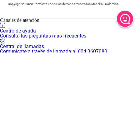
Copyright © 2020 Comfama Todos los derechos reservados Medellín - Colombia
Canales de atención
Centro de ayuda
Consulta las preguntas más frecuentes
Central de llamadas
Comunícate a través de llamada al 604 3607080
Central de llamadas en Regiones
Comunícate a través de llamada al 018000 415 455
WhatsApp
Comunícate a través de chat al 310 3016666
Centro de servicios virtual
Inicia una video llamada con un asesor
Centros de servicio presenciales
Solicita tu turno desde casa para recibir atención presencial en
nuestras sedes
Mapa de sedes
Encuentra el Centro de servicios Comfama más cerca de ti