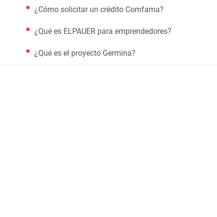
¿Cómo solicitar un crédito Comfama?
¿Qué es ELPAUER para emprendedores?
¿Qué es el proyecto Germina?
les
Síguenos en redes sociales
ras políticas
nos y condiciones
de sitio
Comfama es un sitio seguro
parencia y acceso a la información pública
icaciones judiciales