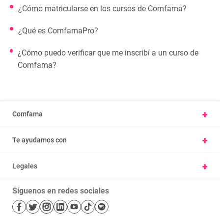
¿Cómo matricularse en los cursos de Comfama?
¿Qué es ComfamaPro?
¿Cómo puedo verificar que me inscribí a un curso de
Comfama?
+
Comfama
Conoce Comfama
+
Te ayudamos con
Presentar una petición u observación
Vivienda y hábitat
Carta derechos y deberes afiliados
+
Legales
Parques
Ayúdanos a mejorar, cuéntanos tu experiencia
Nuestras políticas
Cursos
Trabaje con nosotros
Síguenos en redes sociales
Términos y condiciones
Salud
Mapa de sitio
Bibliotecas