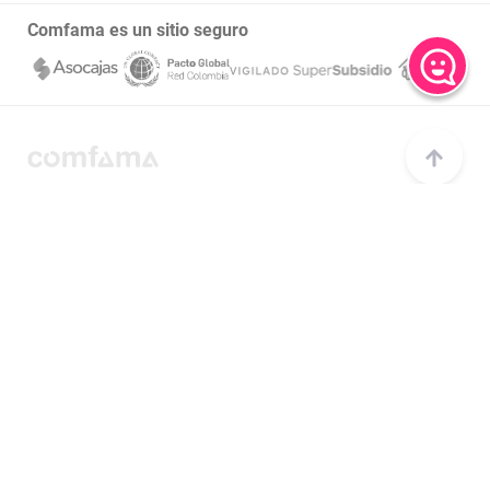
Transparencia y acceso a la información pública
Comfama es un sitio seguro
Notificaciones judiciales
Este sitio funciona mejor con las últimas versiones de Microsoft Edge, Google Chrome y
Firefox.
Copyright © 2020 Comfama Todos los derechos reservados Medellín - Colombia
Canales de atención
Centro de ayuda
Consulta las preguntas más frecuentes
Central de llamadas
Comunícate a través de llamada al 604 3607080
Central de llamadas en Regiones
Comunícate a través de llamada al 018000 415 455