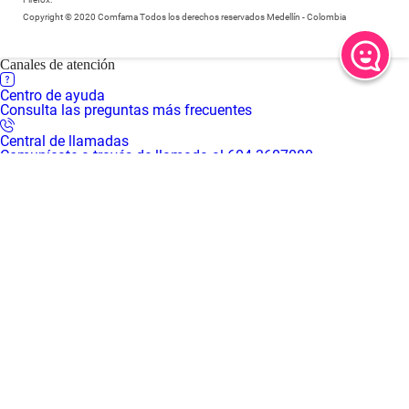
Copyright © 2020 Comfama Todos los derechos reservados Medellín - Colombia
Canales de atención
Centro de ayuda
Consulta las preguntas más frecuentes
Central de llamadas
Comunícate a través de llamada al 604 3607080
Central de llamadas en Regiones
Comunícate a través de llamada al 018000 415 455
WhatsApp
Comunícate a través de chat al 310 3016666
Centro de servicios virtual
Inicia una video llamada con un asesor
Centros de servicio presenciales
Solicita tu turno desde casa para recibir atención presencial en
nuestras sedes
Mapa de sedes
Encuentra el Centro de servicios Comfama más cerca de ti