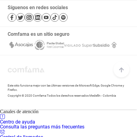
Nuestras políticas
Cursos
Trabaje con nosotros
Síguenos en redes sociales
Términos y condiciones
Salud
Mapa de sitio
Bibliotecas
Transparencia y acceso a la información pública
Comfama es un sitio seguro
Notificaciones judiciales
Este sitio funciona mejor con las últimas versiones de Microsoft Edge, Google Chrome y
Firefox.
Copyright © 2020 Comfama Todos los derechos reservados Medellín - Colombia
Canales de atención
Centro de ayuda
Consulta las preguntas más frecuentes