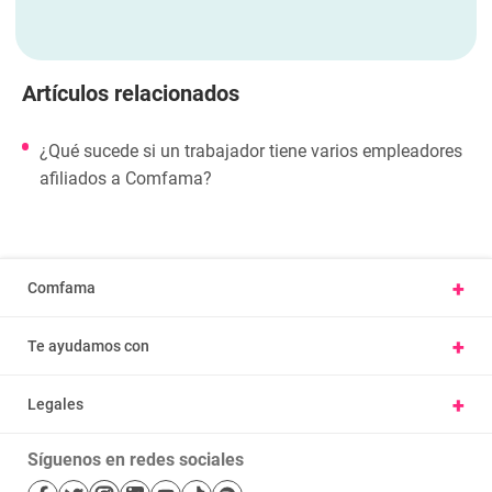
Artículos relacionados
¿Qué sucede si un trabajador tiene varios empleadores
afiliados a Comfama?
+
Comfama
Conoce Comfama
+
Te ayudamos con
Presentar una petición u observación
Vivienda y hábitat
Carta derechos y deberes afiliados
+
Legales
Parques
Ayúdanos a mejorar, cuéntanos tu experiencia
Nuestras políticas
Cursos
Trabaje con nosotros
Síguenos en redes sociales
Términos y condiciones
Salud