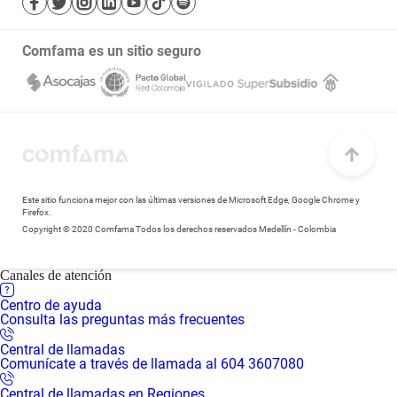
Mapa de sitio
Bibliotecas
Transparencia y acceso a la información pública
Comfama es un sitio seguro
Notificaciones judiciales
Este sitio funciona mejor con las últimas versiones de Microsoft Edge, Google Chrome y
Firefox.
Copyright © 2020 Comfama Todos los derechos reservados Medellín - Colombia
Canales de atención
Centro de ayuda
Consulta las preguntas más frecuentes
Central de llamadas
Comunícate a través de llamada al 604 3607080
Central de llamadas en Regiones