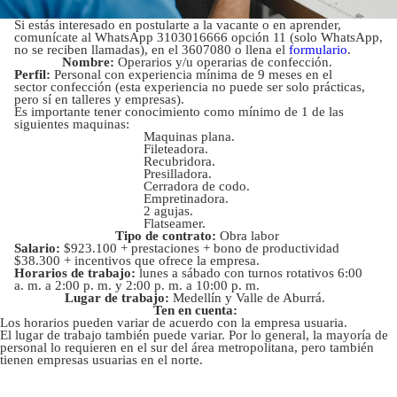
Si estás interesado en postularte a la vacante o en aprender,
comunícate al WhatsApp 3103016666 opción 11 (solo WhatsApp,
no se reciben llamadas), en el 3607080 o llena el
formulario
.
Nombre:
Operarios y/u operarias de confección.
Perfil:
Personal con experiencia mínima de 9 meses en el
sector confección (esta experiencia no puede ser solo prácticas,
pero sí en talleres y empresas).
Es importante tener conocimiento como mínimo de 1 de las
siguientes maquinas:
Maquinas plana.
Fileteadora.
Recubridora.
Presilladora.
Cerradora de codo.
Empretinadora.
2 agujas.
Flatseamer.
Tipo de contrato:
Obra labor
Salario:
$923.100 + prestaciones + bono de productividad
$38.300 + incentivos que ofrece la empresa.
Horarios de trabajo:
lunes a sábado con turnos rotativos 6:00
a. m. a 2:00 p. m. y 2:00 p. m. a 10:00 p. m.
Lugar de trabajo:
Medellín y Valle de Aburrá.
Ten en cuenta:
Los horarios pueden variar de acuerdo con la empresa usuaria.
El lugar de trabajo también puede variar. Por lo general, la mayoría de
personal lo requieren en el sur del área metropolitana, pero también
tienen empresas usuarias en el norte.