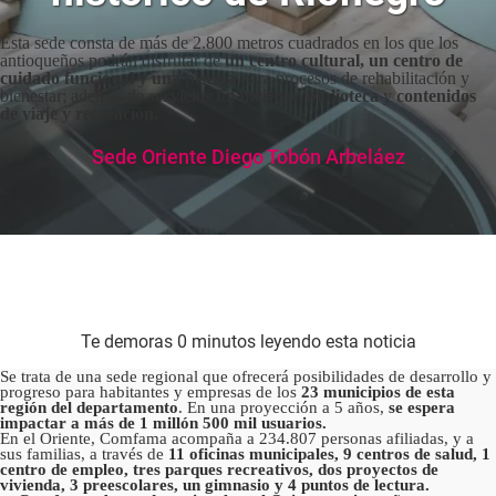
Esta sede consta de más de 2.800 metros cuadrados en los que los
antioqueños podrán disfrutar de
un centro cultural, un centro de
cuidado funcional y una piscina
para procesos de rehabilitación y
bienestar; además de
servicios financieros, biblioteca
y
contenidos
de viaje y recreación.
Sede Oriente Diego Tobón Arbeláez
Te demoras 0 minutos leyendo esta noticia
Se trata de una sede regional que ofrecerá posibilidades de desarrollo y
progreso para habitantes y empresas de los
23 municipios de esta
región del departamento
. En una proyección a 5 años,
se espera
impactar a más de 1 millón 500 mil usuarios.
En el Oriente, Comfama acompaña a 234.807 personas afiliadas, y a
sus familias, a través de
11 oficinas municipales, 9 centros de salud, 1
centro de empleo, tres parques recreativos, dos proyectos de
vivienda, 3 preescolares, un gimnasio y 4 puntos de lectura.