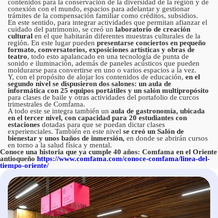
contenidos para la conservación de la diversidad de la región y de
conexión con el mundo, espacios para adelantar y gestionar
trámites de la compensación familiar como créditos, subsidios.
En este sentido, para integrar actividades que permitan afianzar el
cuidado del patrimonio, se creó un
laboratorio de creación
cultural
en el que habitarán diferentes muestras culturales de la
región. En este lugar pueden
presentarse conciertos en pequeño
formato, conversatorios, exposiciones artísticas y obras de
teatro
, todo esto apalancado en una tecnología de punta de
sonido e iluminación, además de paneles acústicos que pueden
moldurarse para convertirse en uno o varios espacios a la vez.
Y, con el propósito de alojar los contenidos de educación,
en el
segundo nivel se dispusieron dos salones: un aula de
informática con 25 equipos portátiles y un salón multipropósito
para clases de baile y otras actividades del portafolio de curcos
trimestrales de Comfama.
A todo este se integra también un
aula de gastronomía, ubicada
en el tercer nivel, con capacidad para 20 estudiantes con
estaciones
dotadas para que se puedan dictar clases
experienciales. También en este nivel
se creó un Salón de
bienestar y unos baños de inmersión,
en donde se abrirán cursos
en torno a la salud física y mental.
Conoce una historia que ya cumple 40 años: Comfama en el Oriente
antioqueño
https://www.comfama.com/conoce-comfama/linea-del-
tiempo-oriente/