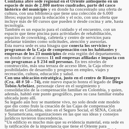
Comfama abre sede regional en el Oriente antioqueño en un
espacio de más de 2.800 metros cuadrados, parte del casco
histórico del municipio
y en donde ha concentrado una oferta de
cultura, con una biblioteca que tiene una colección de 6.000
libros; espacios para la educación y el ocio, con una oferta que
incluye más de 60 cursos que pueden ir desde cocina y arte, hasta
tecnología.
También es un espacio para el cuidado y el encuentro, con un
espacio que tiene piscina para actividades de rehabilitación,
espacios de coworking, cafetería y centro de servicios para
adelantar trámites como solicitudes, atención y asesorías.
Esta nueva sede es una bisagra que
conecta los servicios y
programas de la Caja de compensación con los habitantes y
empresas de los 23 municipios
de esta región del departamento,
en donde tiene al menos
11 mil empresas afiliadas e impacta con
sus programas a $ 234 mil personas.
En tres niveles de
construcción, más una terraza de acceso libre, la Caja ofrece
posibilidades de desarrollo y progreso en empleo, viajes y
recreación, cultura, educación y salud.
Con una ubicación estratégica, justo en el centro de Rionegro
(Cra. 48 # 50 – 74),
este nuevo espacio honra el legado de
Diego
Tobón Arbeláez
, personaje clave en el surgimiento y
consolidación de la compensación familiar en Colombia, y quien,
además, habitó este punto geográfico, pues su casa familiar estaba
ubicada justo allí.
Su legado aún hoy se mantiene vivo, no solo desde este modelo
que dio como fruto la creación de las Cajas de compensación
familiar en Colombia, sino en el Seguro Social, el SENA, Colcafe
y Suramericana, organizaciones en las que sus ideas y consejos
jurídicos tuvieron trascendencia.
“Un edificio es mucho más que su evidencia material, esta sede es
la ratificación de la importancia que tiene el Oriente para