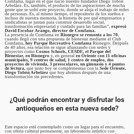
Comfama, lugar en el que nació nuestro fundador Diego Tobón
Arbeláez. Es, también, el producto de las aspiraciones de mucha
gente que se soñó este proyecto, donde se aloja el trabajo de miles
de personas. Es, al mismo tiempo, el repositorio de los sueños e
incluso de nuestra memoria, la historia de por qué empresarios y
sindicalistas se juntan para construir desarrollo social,
transformación empresarial y cuidado para las familias”,
expresó
David Escobar Arango, director de Comfama.
La presencia de Comfama en
Rionegro se remonta a los 70
,
cuando llegó con una propuesta de bienestar mediante el Club
Comfama,
hoy Parque Recreativo Comfama
Rionegro. Después
de 40 años, esa relación se sigue afianzando con sedes y
proyectos como
Cosmo Schools, CESDE, el Parque del
Bienestar, en Rionegro
y, en general
en Oriente con
11 oficinas
municipales, 9 centros de salud, 1 centro de empleo, dos
proyectos de vivienda, 3 preescolares, un gimnasio y 4 puntos
de lectura,
que justo hoy se complementan con la
Sede Oriente,
Diego Tobón Arbeláez
que hoy abrimos después de una
transformación sin precedentes.
¿Qué podrán encontrar y disfrutar los
antioqueños en esta nueva sede?
Este espacio está contemplado como un lugar para el encuentro,
con oferta cultural permanente, un laboratorio artístico con