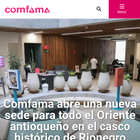
Menú
Comfama abre una nueva
sede para todo el Oriente
antioqueño en el casco
histórico de Rionegro