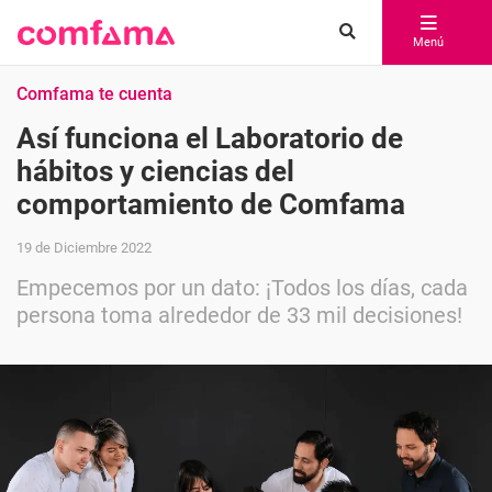
Menú
Comfama te cuenta
Así funciona el Laboratorio de
hábitos y ciencias del
comportamiento de Comfama
19 de Diciembre 2022
Empecemos por un dato: ¡Todos los días, cada
persona toma alrededor de 33 mil decisiones!
Compartir