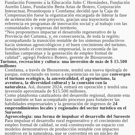
Fundación Fomento a la Educación Julio C Hernández, Fundación
Aurelio Llano, Fundación Berta Arias de Botero, Corporación
Interactuar, Proantioquia y Comfama; decidió que la Caja de
Compensación fuese la organización encargada de liderar la fase
de aceleración de este proyecto, gracias una trayectoria de
referencia en programas de innovación social y al trabajo con las
comunidades y empresas del territorio.
“Nos proponemos impactar el desarrollo regenerativo de la
Provincia del Cartama, y, en consecuencia, de toda la región;
acompañando la transición rentable de los sistemas productivos
hacia sistemas agroecológicos y el buen crecimiento del turismo,
fortaleciendo el crecimiento empresarial, la economía de las
familias campesinas y la generación de empleo formal de
calidad”, agregó Federico Botero, gerente de Biosuroeste.
Turismo, recreación y cultura: una inversión de más de $ 15.500
millones
Comfama, a través de Biosuroeste, tendrá una nueva tipología de
parque, estructurado en torno a experiencias en las que
convergen
el turismo ecológico, la ancestralidad, el agroturismo, la
aventura, la diversidad cultural y la conexión con la
naturaleza.
Así, durante 2024, entrará en operación y tendrá una
inversión aproximada de $15.500 millones.
Como plataforma catalizadora del desarrollo regional, durante esta
fase también se han acompañado procesos para fortalecer las
habilidades empresariales y la generación de ingresos de
24
emprendimientos locales y regionales del sector turístico en el
Suroeste.
Agroecología: una forma de impulsar el desarrollo del Suroeste
Para impulsar el desarrollo rural regenerativo y el crecimiento del
empleo formal de calidad, se está construyendo un espacio con
modelos demostrativos de producción rentable con impactos
positivos en la naturaleza, que se convertirá en un núcleo de