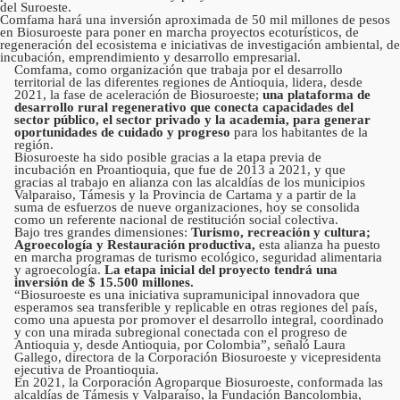
del Suroeste.
Comfama hará una inversión aproximada de 50 mil millones de pesos
en Biosuroeste para poner en marcha proyectos ecoturísticos, de
regeneración del ecosistema e iniciativas de investigación ambiental, de
incubación, emprendimiento y desarrollo empresarial.
Comfama, como organización que trabaja por el desarrollo
territorial de las diferentes regiones de Antioquia, lidera, desde
2021, la fase de aceleración de Biosuroeste;
una plataforma de
desarrollo rural regenerativo que conecta capacidades del
sector público, el sector privado y la academia, para generar
oportunidades de cuidado y progreso
para los habitantes de la
región.
Biosuroeste ha sido posible gracias a la etapa previa de
incubación en Proantioquia, que fue de 2013 a 2021, y que
gracias al trabajo en alianza con las alcaldías de los municipios
Valparaiso, Támesis y la Provincia de Cartama y a partir de la
suma de esfuerzos de nueve organizaciones, hoy se consolida
como un referente nacional de restitución social colectiva.
Bajo tres grandes dimensiones:
Turismo, recreación y cultura;
Agroecología y Restauración productiva,
esta alianza ha puesto
en marcha programas de turismo ecológico, seguridad alimentaria
y agroecología.
La etapa inicial del proyecto tendrá una
inversión de $ 15.500 millones.
“Biosuroeste es una iniciativa supramunicipal innovadora que
esperamos sea transferible y replicable en otras regiones del país,
como una apuesta por promover el desarrollo integral, coordinado
y con una mirada subregional conectada con el progreso de
Antioquia y, desde Antioquia, por Colombia”, señaló Laura
Gallego, directora de la Corporación Biosuroeste y vicepresidenta
ejecutiva de Proantioquia.
En 2021, la Corporación Agroparque Biosuroeste, conformada las
alcaldías de Támesis y Valparaíso, la Fundación Bancolombia,