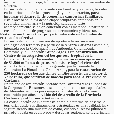
inspiración, aprendizaje, formación especializada e intercambio de
saberes.
Biosuroeste continúa trabajando con familias y escuelas, basados
en los principios de la agroecología y la regeneración
, para
impulsar el desarrollo de economías campesinas familiares.
Este proceso se inicia desde etapas tempranas enfocadas en la
seguridad alimentaria y la nutrición saludable. Este
acompañamiento se da en conexión con el mercado, a partir de la
creación de rutas de progreso socioeconómico y bienestar.
Restauración Productiva: proyecto referente en Colombia de
restitución colectiva
Biosuroeste, con la intención de aportar a la restauración
ecológica del territorio y a partir de la Alianza Cartama Sostenible,
integrada por la Gobernación de Antioquia, Corantioquia,
Comfama y la Fundación Grupo Argos,
está construyendo un
Centro de investigación del bosque seco tropical en la
Fundación Julio C Hernández, con una inversión aproximada
de $1.500 millones de pesos.
Además, se logró el cierre del
acuerdo de compensación más grande que ha firmado la
Concesión La Pintada, de Grupo Argos, para la
restauración de
250 hectáreas de bosque dentro en Biosuroeste, en el sector de
Valparaíso, que servirán de modelo para toda la Provincia del
Cartama.
En un año de aceleración liderado por Comfama y los aliados de
la Corporación Biosuroeste, se ha logrado conectar capacidades
de diferentes sectores para empezar a materializar el sueño
construido por años, la
visión del desarrollo de la Provincia
Cártama y del Suroeste Antioqueño.
La consolidación de Biosuroeste como plataforma de desarrollo
territorial desde sus dimensiones estratégicas es una realidad. Es y
seguirá siendo una muestra de cómo, cuando el sector público y
privado trabaja en equipo por y desde las regiones, se logra incidir