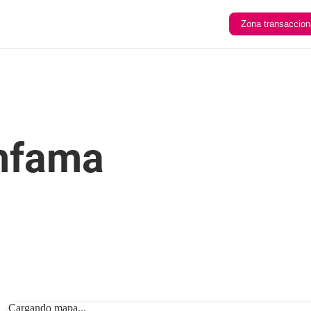
Zona transaccion
mfama
Cargando mapa...